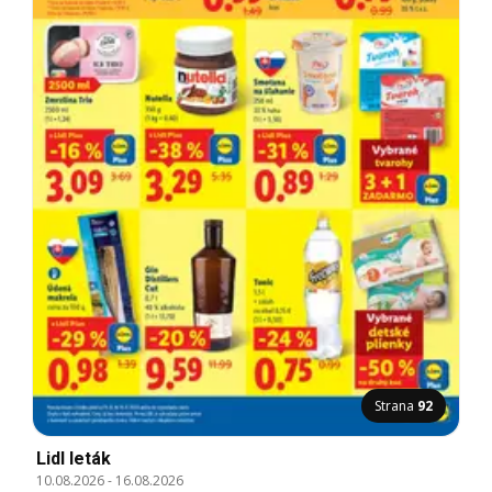
Strana
92
Lidl leták
10.08.2026
-
16.08.2026