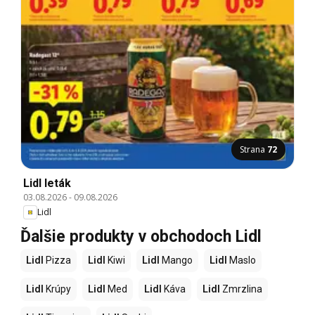
Strana
72
Lidl leták
03.08.2026
-
09.08.2026
Lidl
Ďalšie produkty v obchodoch Lidl
Lidl
Pizza
Lidl
Kiwi
Lidl
Mango
Lidl
Maslo
Lidl
Krúpy
Lidl
Med
Lidl
Káva
Lidl
Zmrzlina