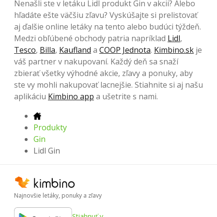
Nenašli ste v letáku Lidl produkt Gin v akcii? Alebo
hľadáte ešte väčšiu zľavu? Vyskúšajte si prelistovať
aj ďalšie online letáky na tento alebo budúci týždeň.
Medzi obľúbené obchody patria napríklad
Lidl
,
Tesco
,
Billa
,
Kaufland
a
COOP Jednota
.
Kimbino.sk
je
váš partner v nakupovaní. Každý deň sa snaží
zbierať všetky výhodné akcie, zľavy a ponuky, aby
ste vy mohli nakupovať lacnejšie. Stiahnite si aj našu
aplikáciu
Kimbino app
a ušetrite s nami.
Produkty
Gin
Lidl Gin
Najnovšie letáky, ponuky a zľavy
Stiahnuť v