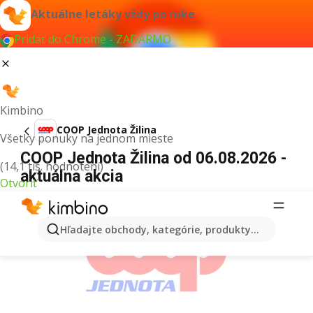
Aktuálne letáky vždy po ruke
Pridať do Chrome - ZADARMO
Kimbino
COOP Jednota Žilina
Všetky ponuky na jednom mieste
COOP Jednota Žilina od 06.08.2026 -
(14,1 tis. hodnotení)
aktuálna akcia
Otvoriť
REKLAMA
Hľadajte obchody, kategórie, produkty...