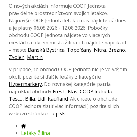
O nových akciách informuje COOP Jednota
pravidelne prostredníctvom svojich letákov.
Najnovší COOP Jednota leták u nás nájdete už dnes
a je platný 06.08.2026 - 12.08.2026. Pobočky
obchodu COOP Jednota nájdete vo viacerých
mestách a okrem mesta Žilina ich nájdete napríklad
v meste
Banská Bystrica
,
Topoľčany
,
Nitra
,
Brezno
,
Zvolen
,
Martin
.
V prípade, že obchod COOP Jednota nie je vo vašom
okolí, pozrite si ďalšie letáky z kategórie
Hypermarkety
. Do rovnakej kategórie patria
napríklad obchody
Fresh
,
Klas
,
COOP Jednota
,
Tesco
,
Billa
,
Lidl
,
Kaufland
. Ak chcete o obchode
COOP Jednota zistiť viac informácií, pozrite si ich
webovú stránku
coop.sk
.
Letáky Žilina