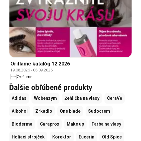
Oriflame katalóg 12 2026
19.08.2026
-
08.09.2026
Oriflame
Ďalšie obľúbené produkty
Adidas
Wobenzym
Žehlička na vlasy
CeraVe
Alkohol
Zrkadlo
One blade
Sudocrem
Bioderma
Curaprox
Make up
Farba na vlasy
Holiaci strojček
Korektor
Eucerin
Old Spice