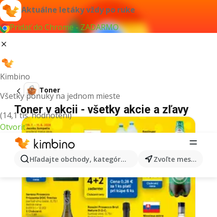
Aktuálne letáky vždy po ruke
Pridať do Chrome - ZADARMO
Kimbino
Toner
Všetky ponuky na jednom mieste
Toner v akcii - všetky akcie a zľavy
(14,1 tis. hodnotení)
Otvoriť
Hľadajte obchody, kategórie, produkty...
Zvoľte mesto