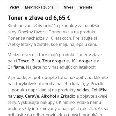
Vichy
Elektrická zubná ...
Nivea
Weleda
Toner v zľave od 6,65 €
Kimbino vám vždy prináša produkty za najnižšie
ceny. Dnešný favorit: Toner! Akcia na produkt
Toner sa nachádza v 10 letákoch. Prelistujte si
všetky letáky a zistite, kde majú najlepšiu cenu.
Medzi reťazce, ktoré majú produkt Toner v zľave,
patrí
Tesco
,
Billa
,
Teta drogerie
,
101 drogerie
a
Oriflame
. Nájdete ho v nasledujúcich letákoch:
V prípade, že potrebujete toho nakúpiť viac, kliknite
na ktorýkoľvek obchod a na jeho katalógy. Pozrite
si ponuku napríklad aj na produkty
Adidas
,
Žehlička
na vlasy
,
CeraVe
,
Alkohol
a
Zrkadlo
a objavte skvelé
ceny. Vyskúšajte nákupy s Kimbino. Vďaka nemu
budete vždy informovaný o najlepších akciách. Ak sa
prihlásite na odber noviniek, o nových ponukách