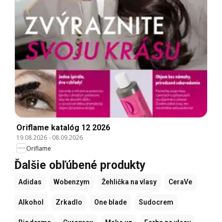
Oriflame katalóg 12 2026
19.08.2026
-
08.09.2026
Oriflame
Ďalšie obľúbené produkty
Adidas
Wobenzym
Žehlička na vlasy
CeraVe
Alkohol
Zrkadlo
One blade
Sudocrem