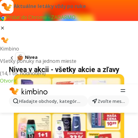
Aktuálne letáky vždy po ruke
Pridať do Chrome - ZADARMO
Kimbino
Nivea
Všetky ponuky na jednom mieste
Nivea v akcii - všetky akcie a zľavy
(14,1 tis. hodnotení)
Otvoriť
Hľadajte obchody, kategórie, produkty...
Zvoľte mesto