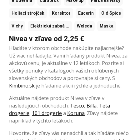
Bioderma
Curaprox
Make up
Farba na vlasy
Holiaci strojček
Korektor
Eucerin
Old Spice
Vichy
Elektrická zubná ...
Weleda
Maska
Nivea v zľave od 2,25 €
Hľadáte v ktorom obchode nakúpite najlacnejšie?
Už viac nehľadajte. Vami hľadaný produkt Nivea, za
akciovú cenu, je aktuálne v 12 letákoch. Pozrite si
všetky ponuky v katalógoch vašich obľúbených
slovenských obchodov a porovnajte si ceny. S
Kimbino.sk
je hľadanie akcií rýchle a jednoduché.
Aktuálne nájdete produkt Nivea v zľave v
nasledujúcich obchodoch:
Tesco
,
Billa
,
Teta
drogerie
,
101 drogerie
a
Koruna
. Zľavy nájdete
napríklad v týchto letákoch:
Hovoríte, že zľavy vás nenadchli a tak hľadáte niečo