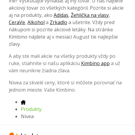
iné? Vyskúšajte vyhľadať aj iný tovar. U nás nájdete
akciový tovar zo všetkých kategórií. Pozrite si akcie
aj na produkty, ako
Adidas
,
Žehlička na vlasy
,
CeraVe
,
Alkohol
a
Zrkadlo
a ušetrite. Vždy pred
nákupom si pozrite akciové letáky. Na stránke
Kimbino nájdete aj v mesiaci August tie najlepšie
zľavy.
A aby ste mali akcie na všetky produkty vždy po
ruke, stiahnite si našu aplikáciu
Kimbino app
a už
vám neunikne žiadna zľava.
Nivea za skvelé ceny, ktoré si môžete porovnať na
jednom mieste. Vaše Kimbino.
Produkty
Nivea