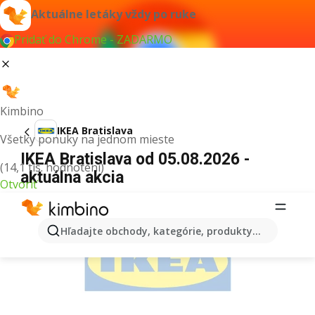
Aktuálne letáky vždy po ruke
Pridať do Chrome - ZADARMO
Kimbino
IKEA Bratislava
Všetky ponuky na jednom mieste
IKEA Bratislava od 05.08.2026 -
(14,1 tis. hodnotení)
aktuálna akcia
Otvoriť
REKLAMA
Hľadajte obchody, kategórie, produkty...