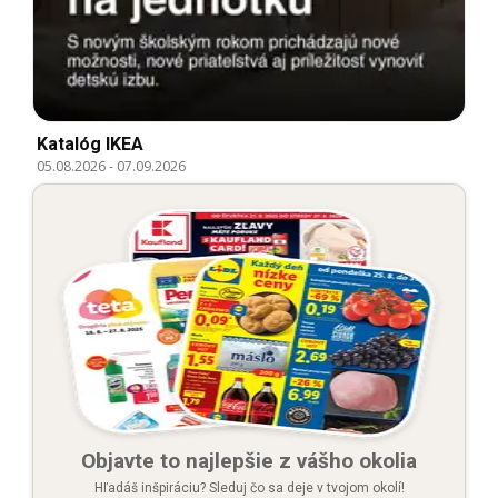
Katalóg IKEA
05.08.2026
-
07.09.2026
Objavte to najlepšie z vášho okolia
Hľadáš inšpiráciu? Sleduj čo sa deje v tvojom okolí!