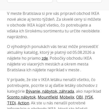
V meste Bratislava si pre vás pripravil obchod IKEA
nové akcie aj tento týždeň. Za skvelé ceny si môžete
v obchode IKEA kúpiť všetko, čo potrebujete a
vďaka ich širokému sortimentu tu určite neobídete
naprázdno.
O výhodných ponukách vás teraz môže presvedčiť
aktuálny katalóg, ktorý je platný od 05.08.2026 a
nájdete ho priamo
zde
. Pobočky obchodu IKEA
nájdete vo viacerých mestách a okrem mesta
Bratislava ich nájdete napríklad v meste .
V prípade, že ste v IKEA letáku nenašli všetko, čo
potrebujete, pozrite si aj ďalšie letáky obchodov z
kategórie
Bývanie, nábytok, záhrada
, ako napríklad
Sconto nábytok
,
Mountfield
,
Möbelix
,
OBI
,
JYSK
,
TEDi
,
Action
. Ak ste u nás nenašli potrebné
informácie o obchode IKEA, ktoré ste hľadali,