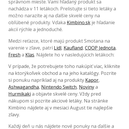
správnom mieste. Vami hľadaný produkt sa
nachádza v 11 letákoch. Prelistujte si tieto letáky a
možno narazíte aj na ďalšie skvelé ceny na
obľúbené produkty. Vďaka
Kimbino.sk
je hľadanie
akcií rýchle a jednoduché.
Medzi reťazce, ktoré majú produkt Smotana na
varenie v zľave, patrí
Lidl
,
Kaufland
,
COOP Jednota
,
Fresh
a
Klas
. Nájdete ho v nasledujúcich letákoch:
V prípade, že potrebujete toho nakúpiť viac, kliknite
na ktorýkoľvek obchod a na jeho katalógy. Pozrite
si ponuku napríklad aj na produkty
Kapor
,
Ashwagandha
,
Nintendo Switch
,
Noviny
a
Hurmikaki
a objavte skvelé ceny. Vždy pred
nákupom si pozrite akciové letáky. Na stránke
Kimbino nájdete aj v mesiaci August tie najlepšie
zľavy.
Každý deň u nás nájdete nové ponuky na ďalšie a