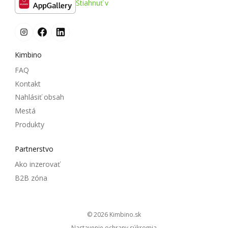
Stiahnuť v
Kimbino
FAQ
Kontakt
Nahlásiť obsah
Mestá
Produkty
Partnerstvo
Ako inzerovať
B2B zóna
© 2026
kimbino.sk
Nastavenie ochrany súkromia