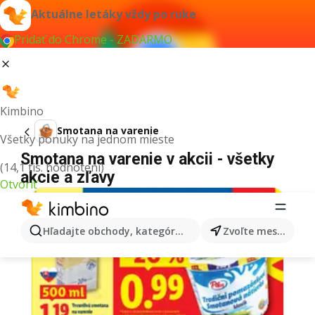
Aktuálne letáky vždy po ruke
Pridať do Chrome - ZADARMO
Kimbino
Smotana na varenie
Všetky ponuky na jednom mieste
Smotana na varenie v akcii - všetky
(14,1 tis. hodnotení)
akcie a zľavy
Otvoriť
Hľadajte obchody, kategórie, produkty...
Zvoľte mesto