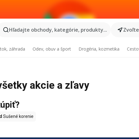
Hľadajte obchody, kategórie, produkty...
Zvoľt
tok, záhrada
Odev, obuv a šport
Drogéria, kozmetika
Cesto
všetky akcie a zľavy
kúpiť?
d
Sušené korenie