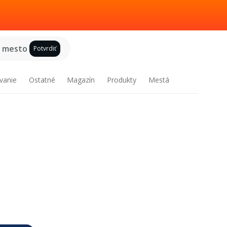
e mesto
Potvrdiť
vanie
Ostatné
Magazín
Produkty
Mestá