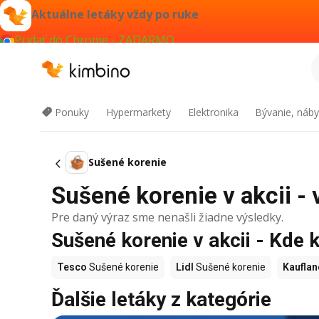
Aktuálne letáky vždy po ruke
Pridať do Chrome - ZADARMO
Ponuky
Hypermarkety
Elektronika
Bývanie, náby
Sušené korenie
Sušené korenie v akcii - 
Pre daný výraz sme nenašli žiadne výsledky.
Sušené korenie v akcii - Kde 
Tesco
Sušené korenie
Lidl
Sušené korenie
Kauflan
Ďalšie letáky z kategórie