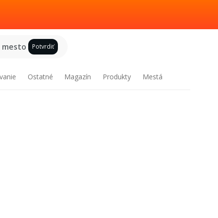
e mesto
Potvrdiť
vanie
Ostatné
Magazín
Produkty
Mestá