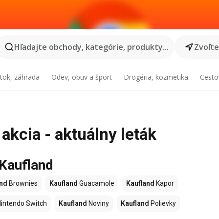
Hľadajte obchody, kategórie, produkty...
Zvoľt
tok, záhrada
Odev, obuv a šport
Drogéria, kozmetika
Cesto
akcia - aktuálny leták
 Kaufland
and
Brownies
Kaufland
Guacamole
Kaufland
Kapor
intendo Switch
Kaufland
Noviny
Kaufland
Polievky