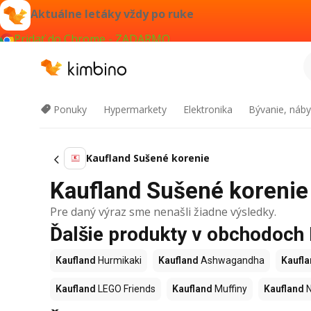
Aktuálne letáky vždy po ruke
Pridať do Chrome - ZADARMO
Ponuky
Hypermarkety
Elektronika
Bývanie, náby
Kaufland Sušené korenie
Kaufland Sušené korenie 
Pre daný výraz sme nenašli žiadne výsledky.
Ďalšie produkty v obchodoch
Kaufland
Hurmikaki
Kaufland
Ashwagandha
Kaufl
Kaufland
LEGO Friends
Kaufland
Muffiny
Kaufland
N