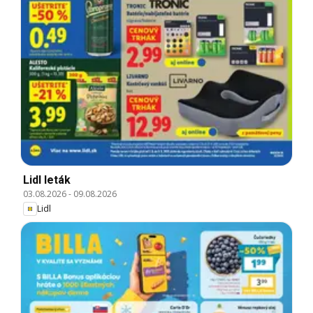
Lidl leták
03.08.2026
-
09.08.2026
Lidl