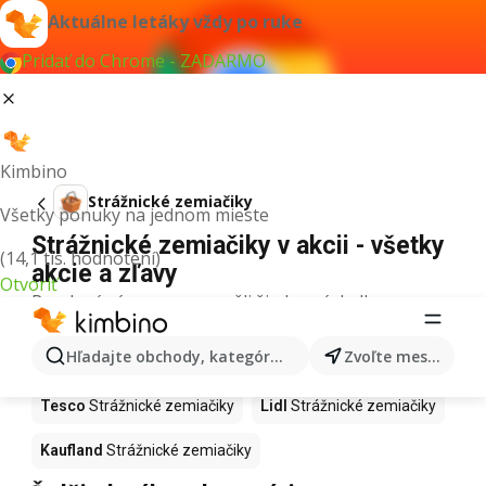
Aktuálne letáky vždy po ruke
Pridať do Chrome - ZADARMO
Kimbino
Strážnické zemiačiky
Všetky ponuky na jednom mieste
Strážnické zemiačiky v akcii - všetky
(14,1 tis. hodnotení)
akcie a zľavy
Otvoriť
Pre daný výraz sme nenašli žiadne výsledky.
Strážnické zemiačiky v akcii - Kde
Hľadajte obchody, kategórie, produkty...
Zvoľte mesto
kúpiť?
Tesco
Strážnické zemiačiky
Lidl
Strážnické zemiačiky
Kaufland
Strážnické zemiačiky