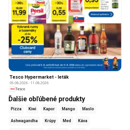
Tesco Hypermarket - leták
05.08.2026
-
11.08.2026
Tesco
Ďalšie obľúbené produkty
Pizza
Kiwi
Kapor
Mango
Maslo
Ashwagandha
Krúpy
Med
Káva