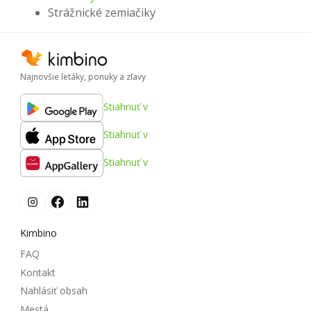
Strážnické zemiačiky
Najnovšie letáky, ponuky a zľavy
Stiahnuť v
Stiahnuť v
Stiahnuť v
Kimbino
FAQ
Kontakt
Nahlásiť obsah
Mestá