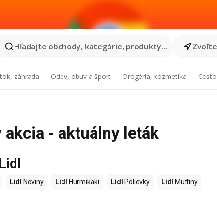
Hľadajte obchody, kategórie, produkty...
Zvoľt
tok, záhrada
Odev, obuv a šport
Drogéria, kozmetika
Cesto
 akcia - aktuálny leták
Lidl
Lidl
Noviny
Lidl
Hurmikaki
Lidl
Polievky
Lidl
Muffiny