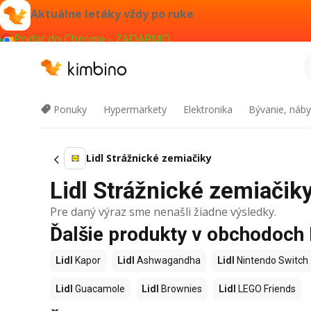
Aktuálne letáky vždy po ruke
Pridať do Chrome - ZADARMO
Ponuky
Hypermarkety
Elektronika
Bývanie, náby
Lidl Strážnické zemiačiky
Lidl Strážnické zemiačiky
Pre daný výraz sme nenašli žiadne výsledky.
Ďalšie produkty v obchodoch 
Lidl
Kapor
Lidl
Ashwagandha
Lidl
Nintendo Switch
Lidl
Guacamole
Lidl
Brownies
Lidl
LEGO Friends