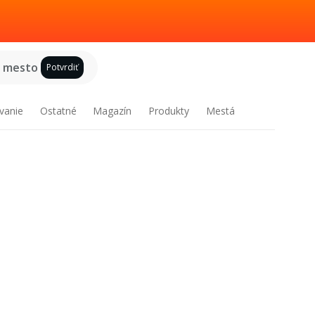
e mesto
Potvrdiť
vanie
Ostatné
Magazín
Produkty
Mestá