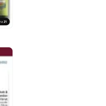
ana
21