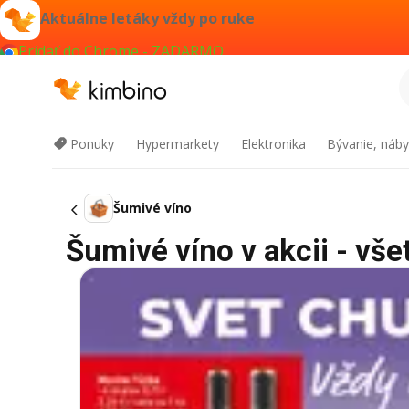
Aktuálne letáky vždy po ruke
Pridať do Chrome - ZADARMO
Ponuky
Hypermarkety
Elektronika
Bývanie, náby
Šumivé víno
Šumivé víno v akcii - vše