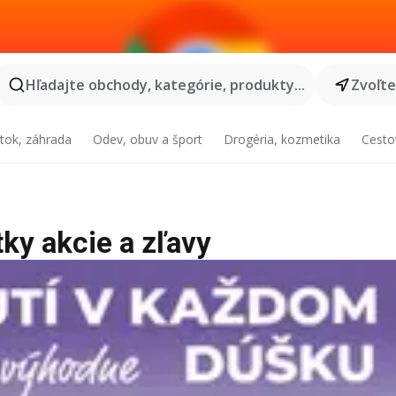
Hľadajte obchody, kategórie, produkty...
Zvoľt
tok, záhrada
Odev, obuv a šport
Drogéria, kozmetika
Cesto
tky akcie a zľavy