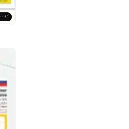
ana
30