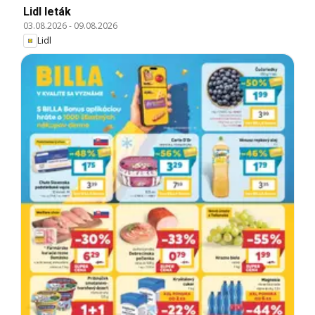
Lidl leták
03.08.2026
-
09.08.2026
Lidl