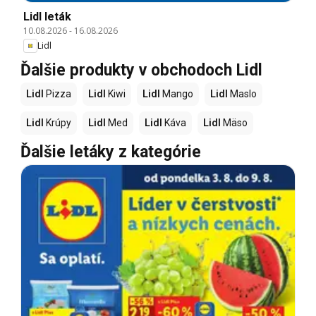
Lidl leták
10.08.2026
-
16.08.2026
Lidl
Ďalšie produkty v obchodoch Lidl
Lidl
Pizza
Lidl
Kiwi
Lidl
Mango
Lidl
Maslo
Lidl
Krúpy
Lidl
Med
Lidl
Káva
Lidl
Mäso
Ďalšie letáky z kategórie