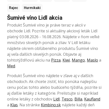
Rajec
Hurmikaki
Šumivé víno Lidl akcia
Produkt Šumivé víno je práve teraz v akcii v
obchode Lidl. Pozrite si aktuálny akciový leták Lidl
platný 03.08.2026 - 16.08.2026. Nájdete v ňom veľké
množstvo skvelých ponúk a zliav. V Lidl letáku
nájdete okrem obľúbeného produktu Šumivé víno
aj veľa ďalších skvelých ponúk. Objavte aj
tohtotýždňovú akciu na
Pizza
,
Kiwi
,
Mango
,
Maslo
a
Med
.
Produkt Šumivé víno nájdete v zľave aj v ďalších
obchodoch. Ak chcete zistiť, kto ponúka najlepšiu
cenu počas tohto alebo budúceho týždňa, pozrite si
aj ďalšie letáky z kategórie. Prelistujte si napríklad
online letáky z obchodov
Lidl
,
Tesco
,
Billa
,
Kaufland
a
Klas
. Na stránke
Kimbino.sk
nájdete každý deň