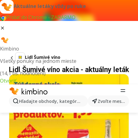
Aktuálne letáky vždy po ruke
Pridať do Chrome - ZADARMO
Kimbino
Lidl Šumivé víno
Všetky ponuky na jednom mieste
Lidl Šumivé víno akcia - aktuálny leták
(14,1 tis. hodnotení)
Otvoriť
Hľadajte obchody, kategórie, produkty...
Zvoľte mesto