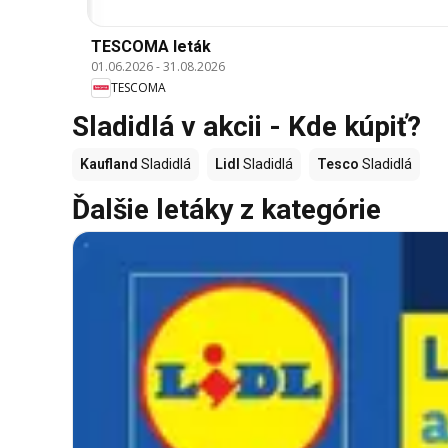
TESCOMA leták
01.06.2026
-
31.08.2026
TESCOMA
Sladidlá v akcii - Kde kúpiť?
Kaufland
Sladidlá
Lidl
Sladidlá
Tesco
Sladidlá
Ďalšie letáky z kategórie