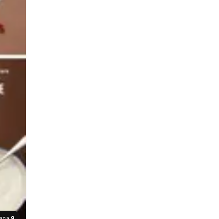
rana
9