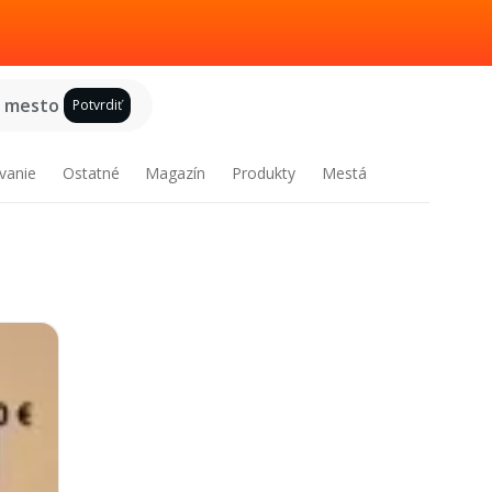
e mesto
Potvrdiť
vanie
Ostatné
Magazín
Produkty
Mestá