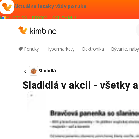
Aktuálne letáky vždy po ruke
Pridať do Chrome - ZADARMO
Ponuky
Hypermarkety
Elektronika
Bývanie, náby
Sladidlá
Sladidlá v akcii - všetky 