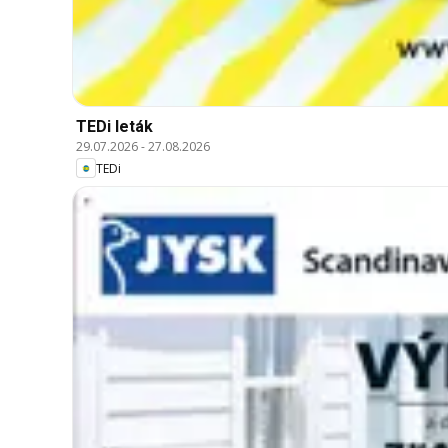
TEDi leták
29.07.2026
-
27.08.2026
TEDi