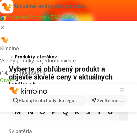
Aktuálne letáky vždy po ruke
Pridať do Chrome - ZADARMO
Kimbino
Produkty z letákov
Všetky ponuky na jednom mieste
Vyberte si obľúbený produkt a
(14,1 tis. hodnotení)
objavte skvelé ceny v aktuálnych
Otvoriť
letákoch
3
5
9
A
B
C
D
E
F
G
H
Hľadajte obchody, kategórie, produkty...
Zvoľte mesto
M
N
O
P
Q
R
S
T
U
V
9v batéria