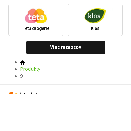
Teta drogerie
Klas
Viac reťazcov
Produkty
9
Najnovšie letáky, ponuky a zľavy
Stiahnuť v
Stiahnuť v