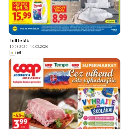
Lidl leták
10.08.2026
-
16.08.2026
Lidl