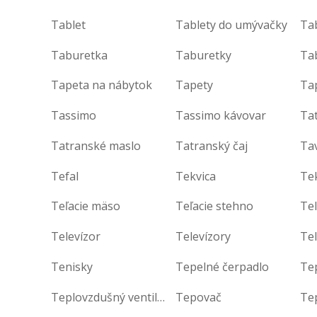
Tablet
Tablety do umývačky
Taburetka
Taburetky
Tapeta na nábytok
Tapety
Ta
Tassimo
Tassimo kávovar
Ta
Tatranské maslo
Tatranský čaj
Ta
Tefal
Tekvica
Te
Teľacie mäso
Teľacie stehno
Te
Televízor
Televízory
Te
Tenisky
Tepelné čerpadlo
Te
Teplovzdušný ventilátor
Tepovač
Te