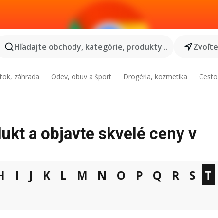
Hľadajte obchody, kategórie, produkty...
Zvoľt
tok, záhrada
Odev, obuv a šport
Drogéria, kozmetika
Cesto
ukt a objavte skvelé ceny v
H
I
J
K
L
M
N
O
P
Q
R
S
T