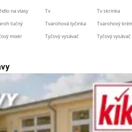
idlo na vlasy
Tv
Tv skrinka
aroh tučný
Tvarohová tyčinka
Tvarohový kré
čový mixér
Tyčový vysávač
avy