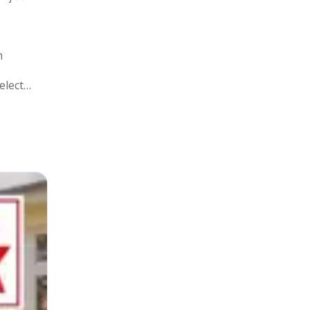
m
Tyčový vysávač electrolux