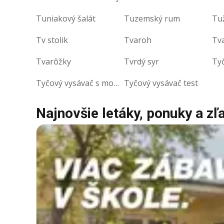
Tuniakový šalát
Tuzemský rum
Tuž
Tv stolik
Tvaroh
Tv
Tvarôžky
Tvrdý syr
Ty
Tyčový vysávač s mopom
Tyčový vysávač test
Najnovšie letáky, ponuky a zľ