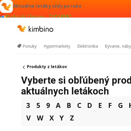
Aktuálne letáky vždy po ruke
Pridať do Chrome - ZADARMO
Ponuky
Hypermarkety
Elektronika
Bývanie, náby
Produkty z letákov
Vyberte si obľúbený prod
aktuálnych letákoch
3
5
9
A
B
C
D
E
F
G
V
W
X
Y
Z