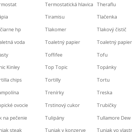
rmostat
Termostatická hlavica
Theraflu
ápia
Tiramisu
Tlačenka
čiarne hp
Tlakomer
Tlakový čistič
aletná voda
Toaletný papier
asty
Toffifee
Tofu
ic Kinley
Top Topic
Topánky
tilla chips
Tortilly
Tortu
ampolína
Trenírky
Treska
pické ovocie
Trstinový cukor
Trubičky
k na pečenie
Tulipány
Tullamore Dew
niak steak
Tuniak v konzerve