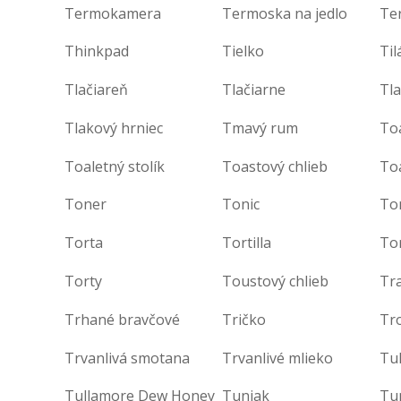
Termokamera
Termoska na jedlo
Te
Thinkpad
Tielko
Til
Tlačiareň
Tlačiarne
Tla
Tlakový hrniec
Tmavý rum
To
Toaletný stolík
Toastový chlieb
To
Toner
Tonic
Ton
Torta
Tortilla
Tor
Torty
Toustový chlieb
Tr
Trhané bravčové
Tričko
Tro
Trvanlivá smotana
Trvanlivé mlieko
Tu
Tullamore Dew Honey
Tuniak
Tu