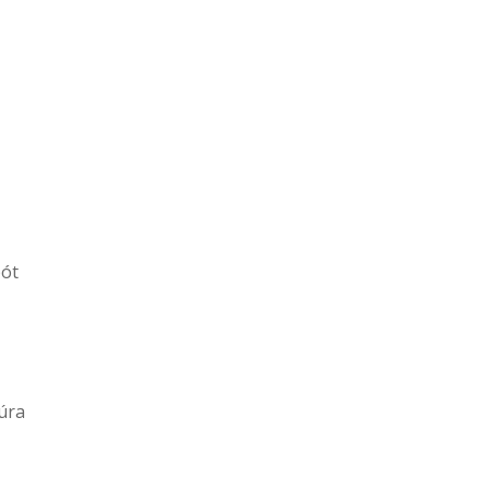
ót
úra