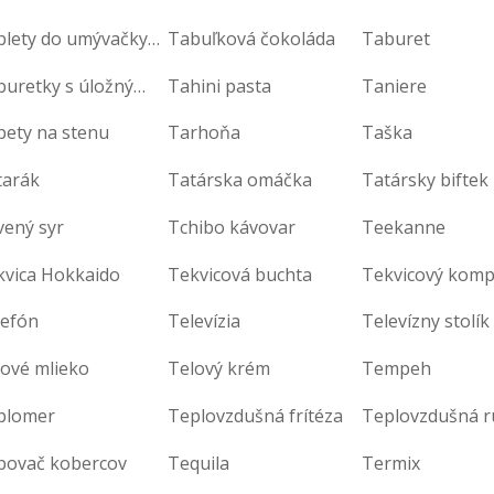
Tablety do umývačky riadu
Tabuľková čokoláda
Taburet
Taburetky s úložným priestorom
Tahini pasta
Taniere
pety na stenu
Tarhoňa
Taška
tarák
Tatárska omáčka
Tatársky biftek
vený syr
Tchibo kávovar
Teekanne
kvica Hokkaido
Tekvicová buchta
Tekvicový komp
lefón
Televízia
Televízny stolík
lové mlieko
Telový krém
Tempeh
plomer
Teplovzdušná frítéza
Teplovzdušná r
povač kobercov
Tequila
Termix