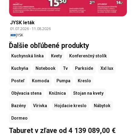
JYSK leták
01.07.2026
-
11.08.2026
JYSK
Ďalšie obľúbené produkty
Kuchynská linka
Kvety
Konferenčný stolík
Kuchyňa
Notebook
Tv
Parkside
Xxl lux
Posteľ
Komoda
Pumpa
Kreslo
Obývacia stena
Knižnica
Stojan na kvety
Bazény
Vírivka
Hojdacie kreslo
Nábytok
Dormeo
Taburet v zľave od 4 139 089,00 €