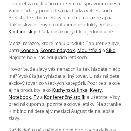
Taburet za najlepšiu cenu? Ste na správnom mieste.
Vami hľadaný produkt sa nachádza v 4 letákoch.
Prelistujte si tieto letáky a možno narazíte aj na
ďalšie skvelé ceny na obľúbené produkty. Vďaka
Kimbino.sk
je hľadanie akcií rýchle a jednoduché.
Medzi reťazce, ktoré majú produkt Taburet v zľave,
patrí
Kondela
,
Sconto nábytok
,
Mountfield
a
Siko
.
Nájdete ho v nasledujúcich letákoch:
Hovoríte, že zľavy vás nenadchli a tak hľadáte niečo
iné? Vyskúšajte vyhľadať aj iný tovar. U nás nájdete
akciový tovar zo všetkých kategórií. Pozrite si akcie
aj na produkty, ako
Kuchynská linka
,
Kvety
,
Notebook
,
Tv
a
Konferenčný stolík
a ušetrite. Vždy
pred nákupom si pozrite akciové letáky. Na stránke
Kimbino nájdete aj v mesiaci August tie najlepšie
zľavy.
Každý deň u nás nájdete nové ponuky na ďalšie a