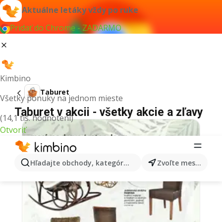
Aktuálne letáky vždy po ruke
Pridať do Chrome - ZADARMO
Kimbino
Taburet
Všetky ponuky na jednom mieste
Taburet v akcii - všetky akcie a zľavy
(14,1 tis. hodnotení)
Otvoriť
Hľadajte obchody, kategórie, produkty...
Zvoľte mesto