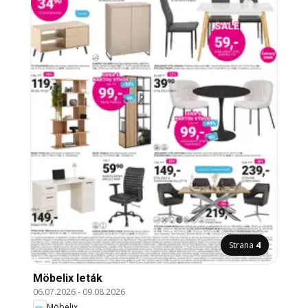
Strana
4
Möbelix leták
06.07.2026
-
09.08.2026
Möbelix