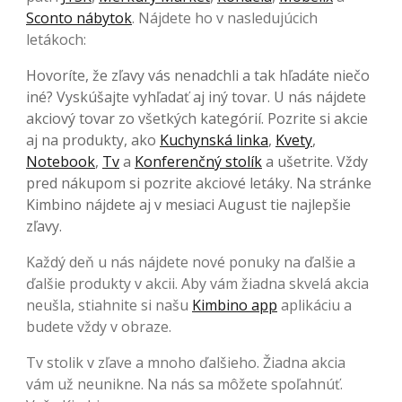
Sconto nábytok
. Nájdete ho v nasledujúcich
letákoch:
Hovoríte, že zľavy vás nenadchli a tak hľadáte niečo
iné? Vyskúšajte vyhľadať aj iný tovar. U nás nájdete
akciový tovar zo všetkých kategórií. Pozrite si akcie
aj na produkty, ako
Kuchynská linka
,
Kvety
,
Notebook
,
Tv
a
Konferenčný stolík
a ušetrite. Vždy
pred nákupom si pozrite akciové letáky. Na stránke
Kimbino nájdete aj v mesiaci August tie najlepšie
zľavy.
Každý deň u nás nájdete nové ponuky na ďalšie a
ďalšie produkty v akcii. Aby vám žiadna skvelá akcia
neušla, stiahnite si našu
Kimbino app
aplikáciu a
budete vždy v obraze.
Tv stolik v zľave a mnoho ďalšieho. Žiadna akcia
vám už neunikne. Na nás sa môžete spoľahnúť.