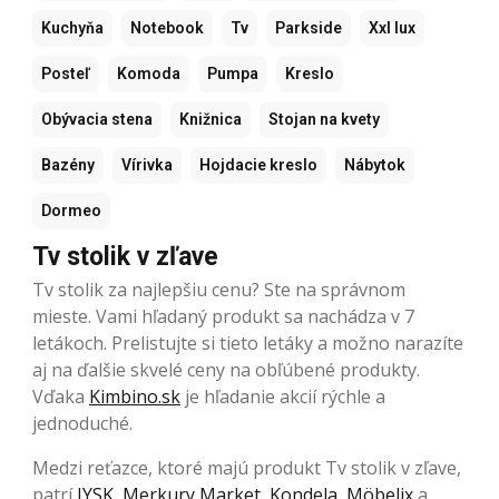
Kuchyňa
Notebook
Tv
Parkside
Xxl lux
Posteľ
Komoda
Pumpa
Kreslo
Obývacia stena
Knižnica
Stojan na kvety
Bazény
Vírivka
Hojdacie kreslo
Nábytok
Dormeo
Tv stolik v zľave
Tv stolik za najlepšiu cenu? Ste na správnom
mieste. Vami hľadaný produkt sa nachádza v 7
letákoch. Prelistujte si tieto letáky a možno narazíte
aj na ďalšie skvelé ceny na obľúbené produkty.
Vďaka
Kimbino.sk
je hľadanie akcií rýchle a
jednoduché.
Medzi reťazce, ktoré majú produkt Tv stolik v zľave,
patrí
JYSK
,
Merkury Market
,
Kondela
,
Möbelix
a