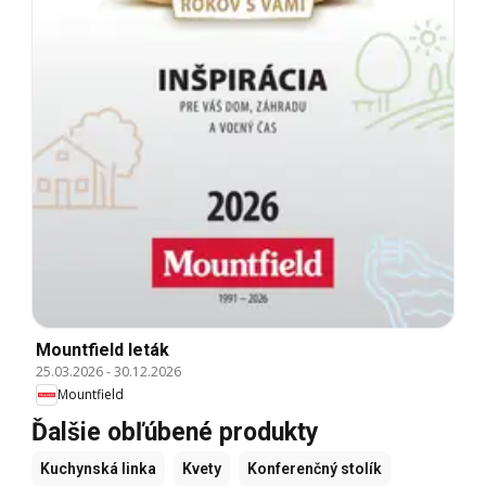
Mountfield leták
25.03.2026
-
30.12.2026
Mountfield
Ďalšie obľúbené produkty
Kuchynská linka
Kvety
Konferenčný stolík