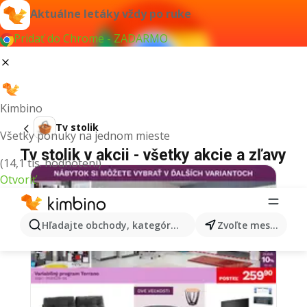
Aktuálne letáky vždy po ruke
Pridať do Chrome - ZADARMO
Kimbino
Tv stolik
Všetky ponuky na jednom mieste
Tv stolik v akcii - všetky akcie a zľavy
(14,1 tis. hodnotení)
Otvoriť
Hľadajte obchody, kategórie, produkty...
Zvoľte mesto