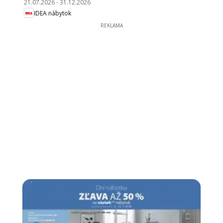
21.07.2026
-
31.12.2026
IDEA nábytok
REKLAMA