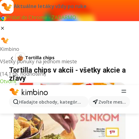
Aktuálne letáky vždy po ruke
Pridať do Chrome - ZADARMO
Kimbino
Tortilla chips
Všetky ponuky na jednom mieste
Tortilla chips v akcii - všetky akcie a
(14,1 tis. hodnotení)
zľavy
Otvoriť
Hľadajte obchody, kategórie, produkty...
Zvoľte mesto