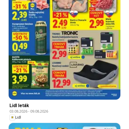
Lidl leták
03.08.2026
-
09.08.2026
Lidl