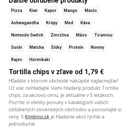
Ďalšie obľúbené produkty
Pizza
Kiwi
Kapor
Mango
Maslo
Ashwagandha
Krúpy
Med
Káva
Nintendo Switch
Zmrzlina
Mäso
Tiramisu
Sushi
Matcha
Šišky
Protein
Noviny
Rajec
Hurmikaki
Tortilla chips v zľave od 1,79 €
Hľadáte v ktorom obchode nakúpite najlacnejšie?
Už viac nehľadajte. Vami hľadaný produkt Tortilla
chips, za akciovú cenu, je aktuálne v 5 letákoch.
Pozrite si všetky ponuky v katalógoch vašich
obľúbených slovenských obchodov a porovnajte si
ceny. S
Kimbino.sk
je hľadanie akcií rýchle a
jednoduché.