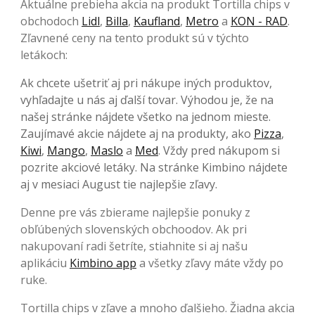
Aktuálne prebieha akcia na produkt Tortilla chips v
obchodoch
Lidl
,
Billa
,
Kaufland
,
Metro
a
KON - RAD
.
Zľavnené ceny na tento produkt sú v týchto
letákoch:
Ak chcete ušetriť aj pri nákupe iných produktov,
vyhľadajte u nás aj ďalší tovar. Výhodou je, že na
našej stránke nájdete všetko na jednom mieste.
Zaujímavé akcie nájdete aj na produkty, ako
Pizza
,
Kiwi
,
Mango
,
Maslo
a
Med
. Vždy pred nákupom si
pozrite akciové letáky. Na stránke Kimbino nájdete
aj v mesiaci August tie najlepšie zľavy.
Denne pre vás zbierame najlepšie ponuky z
obľúbených slovenských obchoodov. Ak pri
nakupovaní radi šetríte, stiahnite si aj našu
aplikáciu
Kimbino app
a všetky zľavy máte vždy po
ruke.
Tortilla chips v zľave a mnoho ďalšieho. Žiadna akcia