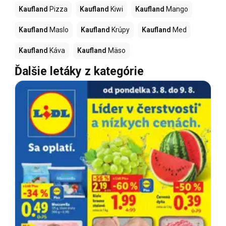
Kaufland
Pizza
Kaufland
Kiwi
Kaufland
Mango
Kaufland
Maslo
Kaufland
Krúpy
Kaufland
Med
Kaufland
Káva
Kaufland
Mäso
Ďalšie letáky z kategórie