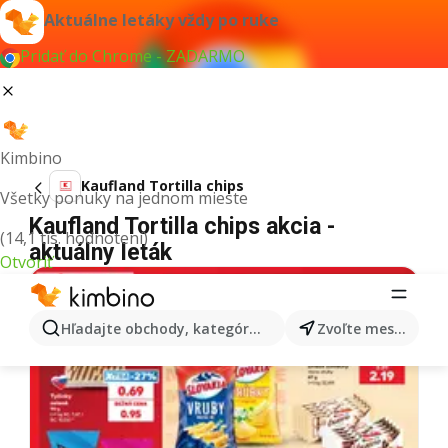
Aktuálne letáky vždy po ruke
Pridať do Chrome - ZADARMO
Kimbino
Kaufland Tortilla chips
Všetky ponuky na jednom mieste
Kaufland Tortilla chips akcia -
(14,1 tis. hodnotení)
aktuálny leták
Otvoriť
Hľadajte obchody, kategórie, produkty...
Zvoľte mesto