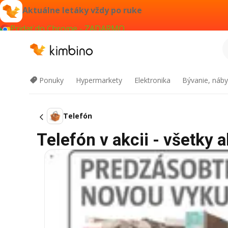
Aktuálne letáky vždy po ruke
Pridať do Chrome - ZADARMO
Ponuky
Hypermarkety
Elektronika
Bývanie, náby
Telefón
Telefón v akcii - všetky a