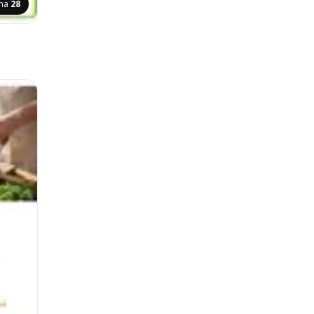
ana
28