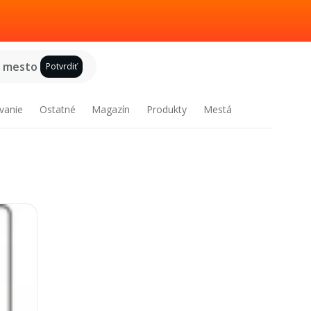
e mesto
Potvrdiť
vanie
Ostatné
Magazín
Produkty
Mestá