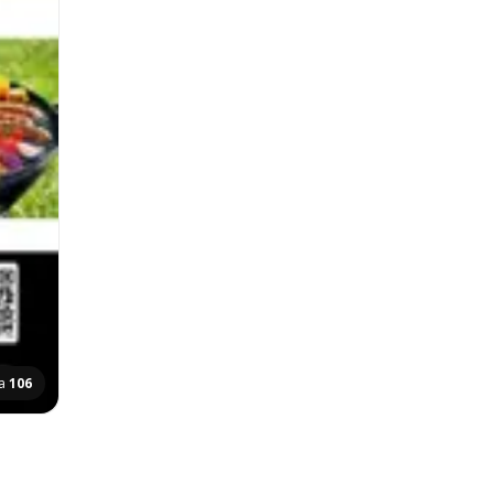
na
106