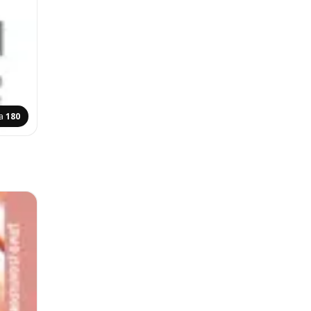
na
180