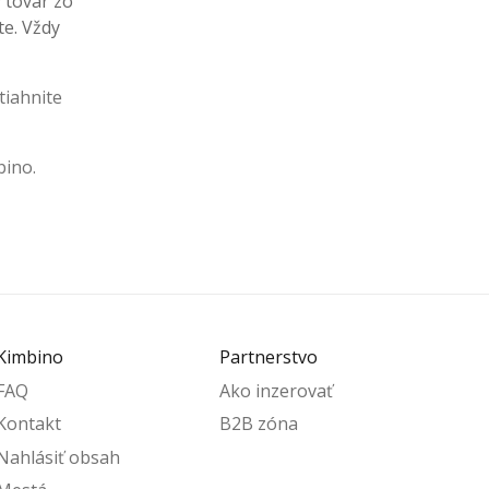
ý tovar zo
te. Vždy
tiahnite
bino.
Kimbino
Partnerstvo
FAQ
Ako inzerovať
Kontakt
B2B zóna
Nahlásiť obsah