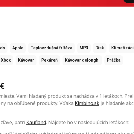
ods
Apple
Teplovzdušná frítéza
MP3
Disk
Klimatizác
Xbox
Kávovar
Pekáreň
Kávovar delonghi
Práčka
 €
ieste. Vami hľadaný produkt sa nachádza v 1 letákoch. Preli
 ceny na obľúbené produkty. Vďaka
Kimbino.sk
je hľadanie akci
zľave, patrí
Kaufland
. Nájdete ho v nasledujúcich letákoch: