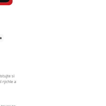
ia
stujte si
í rýchle a