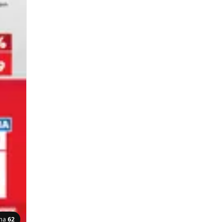
ana
62