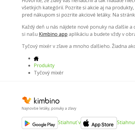
Hovoríte, že zľavy vás nenadchli a tak hľadáte nieč
všetkých kategórií. Pozrite si akcie aj na produkty
pred nákupom si pozrite akciové letáky. Na stránke
Každý deň u nás nájdete nové ponuky na ďalšie a ďa
si našu
Kimbino app
aplikáciu a budete vždy v obr
Tyčový mixér v zľave a mnoho ďalšieho. Žiadna ak
Produkty
Tyčový mixér
Najnovšie letáky, ponuky a zľavy
Stiahnuť v
Stiahnu