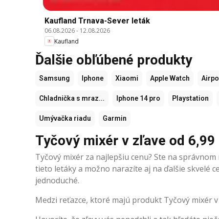
Kaufland Trnava-Sever leták
06.08.2026
-
12.08.2026
Kaufland
Ďalšie obľúbené produkty
Samsung
Iphone
Xiaomi
Apple Watch
Airp
Chladnička s mraz...
Iphone 14 pro
Playstation
Umývačka riadu
Garmin
Tyčový mixér v zľave od 6,99
Tyčový mixér za najlepšiu cenu? Ste na správnom m
tieto letáky a možno narazíte aj na ďalšie skvelé
jednoduché.
Medzi reťazce, ktoré majú produkt Tyčový mixér v 