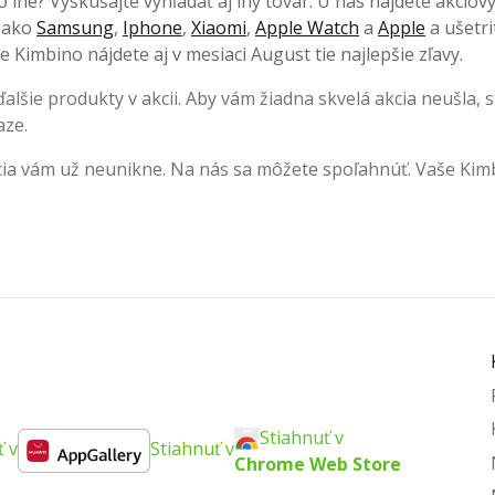
o iné? Vyskúšajte vyhľadať aj iný tovar. U nás nájdete akciov
, ako
Samsung
,
Iphone
,
Xiaomi
,
Apple Watch
a
Apple
a ušetri
 Kimbino nájdete aj v mesiaci August tie najlepšie zľavy.
lšie produkty v akcii. Aby vám žiadna skvelá akcia neušla, s
aze.
cia vám už neunikne. Na nás sa môžete spoľahnúť. Vaše Kim
Stiahnuť v
ť v
Stiahnuť v
Chrome Web Store