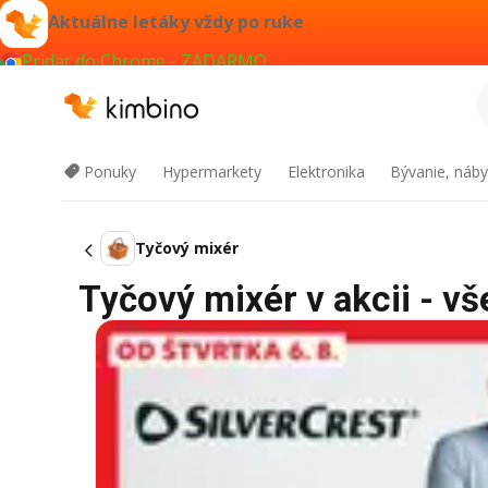
Aktuálne letáky vždy po ruke
Pridať do Chrome - ZADARMO
Ponuky
Hypermarkety
Elektronika
Bývanie, náby
Tyčový mixér
Tyčový mixér v akcii - vš