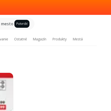
e mesto
Potvrdiť
vanie
Ostatné
Magazín
Produkty
Mestá