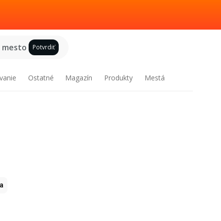
e mesto
Potvrdiť
vanie
Ostatné
Magazín
Produkty
Mestá
ia