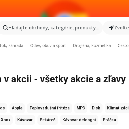
Hľadajte obchody, kategórie, produkty...
Zvoľt
tok, záhrada
Odev, obuv a šport
Drogéria, kozmetika
Cesto
 akcii - všetky akcie a zľavy
ods
Apple
Teplovzdušná frítéza
MP3
Disk
Klimatizác
Xbox
Kávovar
Pekáreň
Kávovar delonghi
Práčka