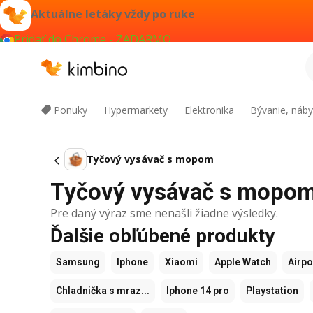
Aktuálne letáky vždy po ruke
Pridať do Chrome - ZADARMO
Ponuky
Hypermarkety
Elektronika
Bývanie, náby
Tyčový vysávač s mopom
Tyčový vysávač s mopom v
Pre daný výraz sme nenašli žiadne výsledky.
Ďalšie obľúbené produkty
Samsung
Iphone
Xiaomi
Apple Watch
Airp
Chladnička s mraz...
Iphone 14 pro
Playstation