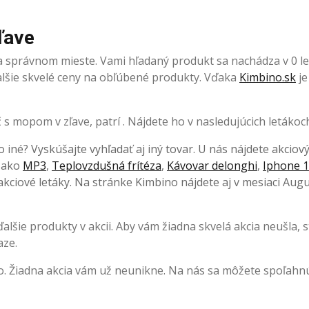
ľave
a správnom mieste. Vami hľadaný produkt sa nachádza v 0 le
 ďalšie skvelé ceny na obľúbené produkty. Vďaka
Kimbino.sk
je
s mopom v zľave, patrí . Nájdete ho v nasledujúcich letákoc
o iné? Vyskúšajte vyhľadať aj iný tovar. U nás nájdete akciov
, ako
MP3
,
Teplovzdušná frítéza
,
Kávovar delonghi
,
Iphone 1
kciové letáky. Na stránke Kimbino nájdete aj v mesiaci Augu
lšie produkty v akcii. Aby vám žiadna skvelá akcia neušla, s
aze.
. Žiadna akcia vám už neunikne. Na nás sa môžete spoľahnú