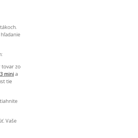
tákoch.
 hľadanie
h:
ý tovar zo
3 mini
a
st tie
tiahnite
ť. Vaše