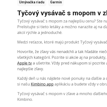
Umývačka riadu
Garmin
Tyčový vysávač s mopom v z
Tyčový vysávač s mopom za najlepšiu cenu? Ste n
Prelistujte si tieto letáky a možno narazíte aj na
akcií rýchle a jednoduché.
Medzi reťazce, ktoré majú produkt Tyčový vysávač 
Hovoríte, že zľavy vás nenadchli a tak hľadáte nieč
všetkých kategórií. Pozrite si akcie aj na produkty
Apple tv
a ušetrite. Vždy pred nákupom si pozrite a
najlepšie zľavy.
Každý deň u nás nájdete nové ponuky na ďalšie a ďa
si našu
Kimbino app
aplikáciu a budete vždy v obr
Tyčový vysávač s mopom v zľave a mnoho ďalšieho
Kimbino.