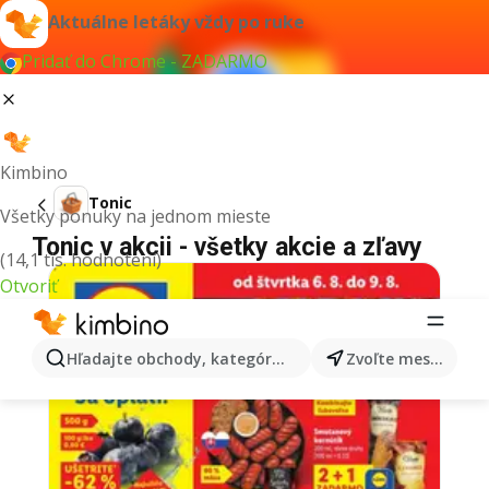
Aktuálne letáky vždy po ruke
Pridať do Chrome - ZADARMO
Kimbino
Tonic
Všetky ponuky na jednom mieste
Tonic v akcii - všetky akcie a zľavy
(14,1 tis. hodnotení)
Otvoriť
Hľadajte obchody, kategórie, produkty...
Zvoľte mesto