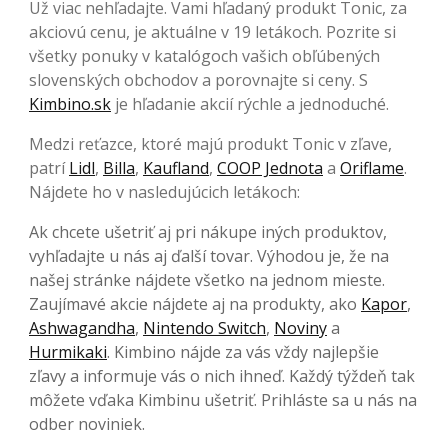
Už viac nehľadajte. Vami hľadaný produkt Tonic, za
akciovú cenu, je aktuálne v 19 letákoch. Pozrite si
všetky ponuky v katalógoch vašich obľúbených
slovenských obchodov a porovnajte si ceny. S
Kimbino.sk
je hľadanie akcií rýchle a jednoduché.
Medzi reťazce, ktoré majú produkt Tonic v zľave,
patrí
Lidl
,
Billa
,
Kaufland
,
COOP Jednota
a
Oriflame
.
Nájdete ho v nasledujúcich letákoch:
Ak chcete ušetriť aj pri nákupe iných produktov,
vyhľadajte u nás aj ďalší tovar. Výhodou je, že na
našej stránke nájdete všetko na jednom mieste.
Zaujímavé akcie nájdete aj na produkty, ako
Kapor
,
Ashwagandha
,
Nintendo Switch
,
Noviny
a
Hurmikaki
. Kimbino nájde za vás vždy najlepšie
zľavy a informuje vás o nich ihneď. Každý týždeň tak
môžete vďaka Kimbinu ušetriť. Prihláste sa u nás na
odber noviniek.