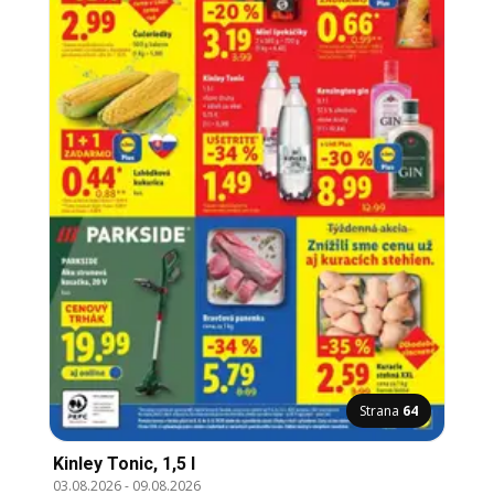
Strana
64
Kinley Tonic, 1,5 l
03.08.2026
-
09.08.2026