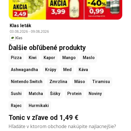
Klas leták
03.08.2026
-
09.08.2026
Klas
Ďalšie obľúbené produkty
Pizza
Kiwi
Kapor
Mango
Maslo
Ashwagandha
Krúpy
Med
Káva
Nintendo Switch
Zmrzlina
Mäso
Tiramisu
Sushi
Matcha
Šišky
Protein
Noviny
Rajec
Hurmikaki
Tonic v zľave od 1,49 €
Hľadáte v ktorom obchode nakúpite najlacnejšie?