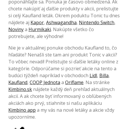
poponáhľajte sa. Ponuka je časovo obmedzená. Ak
chcete nakúpiť aj ďalšie produkty v akcii, prelistujte
si celý Kaufland leták. Okrem poduktu Tonic tu dnes
nájdete aj
Kapor
,
Ashwagandha
,
Nintendo Switch
,
Noviny
a
Hurmikaki
. Nakúpte všetko čo
potrebujete, ale výhodne!
Nie je v aktuálnej ponuke obchodu Kaufland to, čo
hľadáte? Nenašli ste tam ani produkt Tonic v akcii?
To vôbec nevadí! Prelistujte si ďalšie letáky online z
kategórie. Odporúčame si pozrieť akcie na tento a
budúci týždeň napríklad v obchodoch
Lidl
,
Billa
,
Kaufland
,
COOP Jednota
a
Oriflame
. Na stránke
Kimbino.sk
nájdete každý deň prehľad aktuálnych
akcií. A ak chcete byť informovaný o obľúbených
akciách ako prvý, stiahnite si našu aplikáciu
Kimbino app
a my vás na nové letáky a akcie vždy
upozorníme.