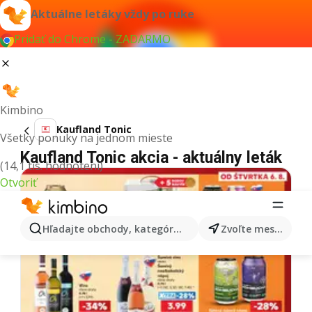
Aktuálne letáky vždy po ruke
Pridať do Chrome - ZADARMO
Kimbino
Kaufland Tonic
Všetky ponuky na jednom mieste
Kaufland Tonic akcia - aktuálny leták
(14,1 tis. hodnotení)
Otvoriť
Hľadajte obchody, kategórie, produkty...
Zvoľte mesto