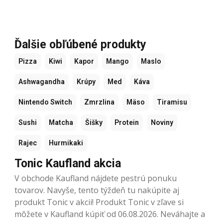
Ďalšie obľúbené produkty
Pizza
Kiwi
Kapor
Mango
Maslo
Ashwagandha
Krúpy
Med
Káva
Nintendo Switch
Zmrzlina
Mäso
Tiramisu
Sushi
Matcha
Šišky
Protein
Noviny
Rajec
Hurmikaki
Tonic Kaufland akcia
V obchode Kaufland nájdete pestrú ponuku
tovarov. Navyše, tento týždeň tu nakúpite aj
produkt Tonic v akcii! Produkt Tonic v zľave si
môžete v Kaufland kúpiť od 06.08.2026. Neváhajte a