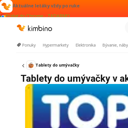
Aktuálne letáky vždy po ruke
Pridať do Chrome - ZADARMO
Ponuky
Hypermarkety
Elektronika
Bývanie, náby
Tablety do umývačky
Tablety do umývačky v akc