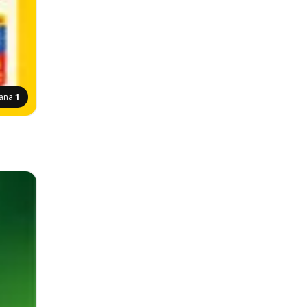
rana
1