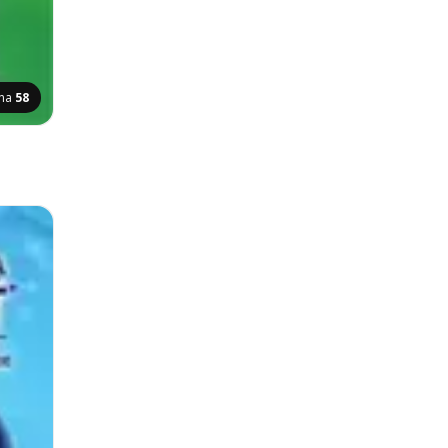
ana
58