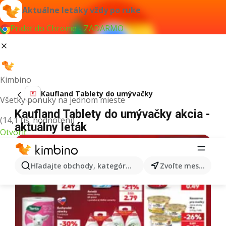
Aktuálne letáky vždy po ruke
Pridať do Chrome - ZADARMO
Kimbino
Kaufland Tablety do umývačky
Všetky ponuky na jednom mieste
Kaufland Tablety do umývačky akcia -
(14,1 tis. hodnotení)
aktuálny leták
Otvoriť
Hľadajte obchody, kategórie, produkty...
Zvoľte mesto