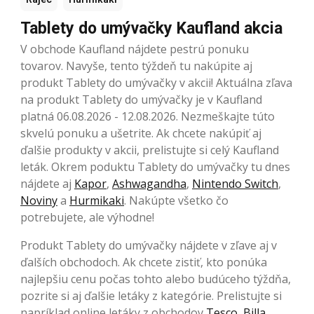
Tablety do umývačky Kaufland akcia
V obchode Kaufland nájdete pestrú ponuku
tovarov. Navyše, tento týždeň tu nakúpite aj
produkt Tablety do umývačky v akcii! Aktuálna zľava
na produkt Tablety do umývačky je v Kaufland
platná 06.08.2026 - 12.08.2026. Nezmeškajte túto
skvelú ponuku a ušetrite. Ak chcete nakúpiť aj
ďalšie produkty v akcii, prelistujte si celý Kaufland
leták. Okrem poduktu Tablety do umývačky tu dnes
nájdete aj
Kapor
,
Ashwagandha
,
Nintendo Switch
,
Noviny
a
Hurmikaki
. Nakúpte všetko čo
potrebujete, ale výhodne!
Produkt Tablety do umývačky nájdete v zľave aj v
ďalších obchodoch. Ak chcete zistiť, kto ponúka
najlepšiu cenu počas tohto alebo budúceho týždňa,
pozrite si aj ďalšie letáky z kategórie. Prelistujte si
napríklad online letáky z obchodov
Tesco
,
Billa
,