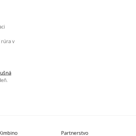
aci
 rúra v
dušná
deň.
Kimbino
Partnerstvo