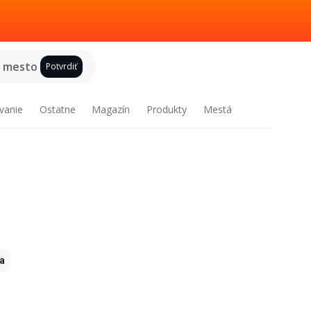
e mesto
Potvrdiť
vanie
Ostatne
Magazín
Produkty
Mestá
ia