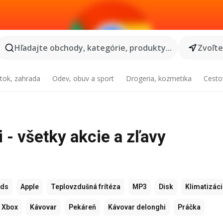
Hľadajte obchody, kategórie, produkty...
Zvoľt
tok, zahrada
Odev, obuv a sport
Drogeria, kozmetika
Cesto
 - všetky akcie a zľavy
ods
Apple
Teplovzdušná frítéza
MP3
Disk
Klimatizác
Xbox
Kávovar
Pekáreň
Kávovar delonghi
Práčka