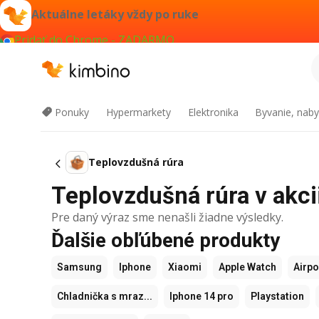
Aktuálne letáky vždy po ruke
Pridať do Chrome - ZADARMO
Ponuky
Hypermarkety
Elektronika
Byvanie, naby
Teplovzdušná rúra
Teplovzdušná rúra v akcii
Pre daný výraz sme nenašli žiadne výsledky.
Ďalšie obľúbené produkty
Samsung
Iphone
Xiaomi
Apple Watch
Airp
Chladnička s mraz...
Iphone 14 pro
Playstation