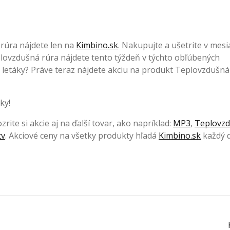
rúra nájdete len na
Kimbino.sk
. Nakupujte a ušetrite v mesi
lovzdušná rúra nájdete tento týždeň v týchto obľúbených
ie letáky? Práve teraz nájdete akciu na produkt Teplovzdušná
ky!
rite si akcie aj na ďalší tovar, ako napríklad:
MP3
,
Teplovz
tv
. Akciové ceny na všetky produkty hľadá
Kimbino.sk
každý 