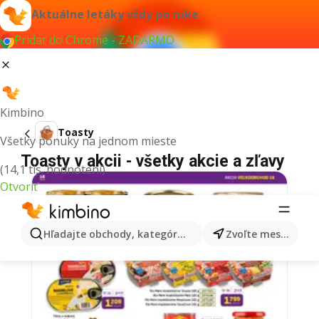
Aktuálne letáky vždy po ruke
Pridať do Chrome - ZADARMO
Kimbino
Toasty
Všetky ponuky na jednom mieste
Toasty v akcii - všetky akcie a zľavy
(14,1 tis. hodnotení)
Otvoriť
Hľadajte obchody, kategórie, produkty...
Zvoľte mesto