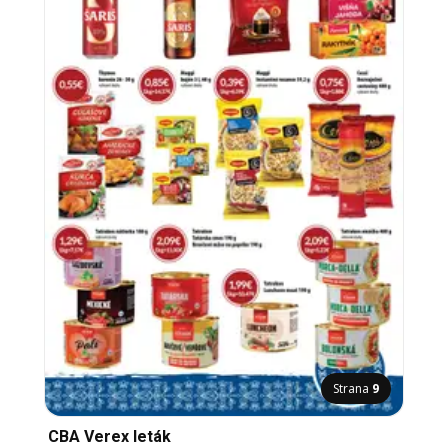
Strana
9
CBA Verex leták