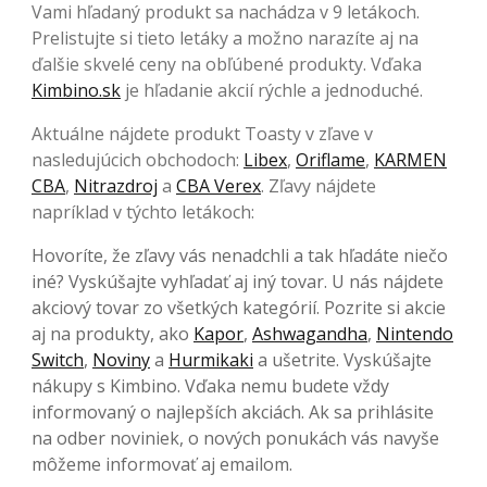
Vami hľadaný produkt sa nachádza v 9 letákoch.
Prelistujte si tieto letáky a možno narazíte aj na
ďalšie skvelé ceny na obľúbené produkty. Vďaka
Kimbino.sk
je hľadanie akcií rýchle a jednoduché.
Aktuálne nájdete produkt Toasty v zľave v
nasledujúcich obchodoch:
Libex
,
Oriflame
,
KARMEN
CBA
,
Nitrazdroj
a
CBA Verex
. Zľavy nájdete
napríklad v týchto letákoch:
Hovoríte, že zľavy vás nenadchli a tak hľadáte niečo
iné? Vyskúšajte vyhľadať aj iný tovar. U nás nájdete
akciový tovar zo všetkých kategórií. Pozrite si akcie
aj na produkty, ako
Kapor
,
Ashwagandha
,
Nintendo
Switch
,
Noviny
a
Hurmikaki
a ušetrite. Vyskúšajte
nákupy s Kimbino. Vďaka nemu budete vždy
informovaný o najlepších akciách. Ak sa prihlásite
na odber noviniek, o nových ponukách vás navyše
môžeme informovať aj emailom.