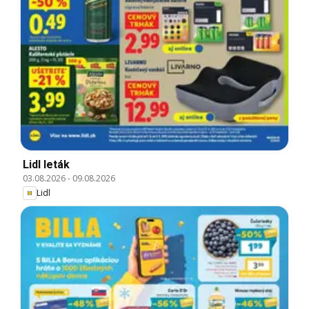
Lidl leták
03.08.2026
-
09.08.2026
Lidl