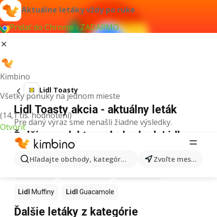
Aktuálne letáky vždy po ruke
Pridať do Chrome - ZADARMO
Kimbino
Lidl Toasty
Všetky ponuky na jednom mieste
Lidl Toasty akcia - aktuálny leták
(14,1 tis. hodnotení)
Pre daný výraz sme nenašli žiadne výsledky.
Otvoriť
Ďalšie produkty v obchodoch Lidl
Lidl
Kapor
Lidl
Ashwagandha
Lidl
Nintendo Switch
Hľadajte obchody, kategórie, produkty...
Zvoľte mesto
Lidl
Noviny
Lidl
Hurmikaki
Lidl
Polievky
Lidl
Muffiny
Lidl
Guacamole
Ďalšie letáky z kategórie