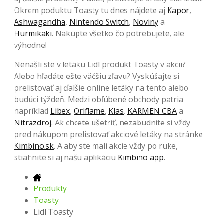
Okrem poduktu Toasty tu dnes nájdete aj
Kapor
,
Ashwagandha
,
Nintendo Switch
,
Noviny
a
Hurmikaki
. Nakúpte všetko čo potrebujete, ale
výhodne!
Nenašli ste v letáku Lidl produkt Toasty v akcii?
Alebo hľadáte ešte väčšiu zľavu? Vyskúšajte si
prelistovať aj ďalšie online letáky na tento alebo
budúci týždeň. Medzi obľúbené obchody patria
napríklad
Libex
,
Oriflame
,
Klas
,
KARMEN CBA
a
Nitrazdroj
. Ak chcete ušetriť, nezabudnite si vždy
pred nákupom prelistovať akciové letáky na stránke
Kimbino.sk
. A aby ste mali akcie vždy po ruke,
stiahnite si aj našu aplikáciu
Kimbino app
.
Produkty
Toasty
Lidl Toasty