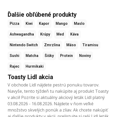
Ďalšie obľúbené produkty
Pizza
Kiwi
Kapor
Mango
Maslo
Ashwagandha
Krúpy
Med
Káva
Nintendo Switch
Zmrzlina
Mäso
Tiramisu
Sushi
Matcha
Šišky
Protein
Noviny
Rajec
Hurmikaki
Toasty Lidl akcia
V obchode Lidl nájdete pestrú ponuku tovarov.
Navyše, tento týždeň tu nakúpite aj produkt Toasty
v akcii! Pozrite si aktuálny akciový leták Lidl platný
03.08.2026 - 16.08.2026. Nájdete v ňom veľké
množstvo skvelých ponúk a zliav. Ak chcete nakúpiť
aj ďalšie produkty v akcii, prelistujte si celý Lidl leták.