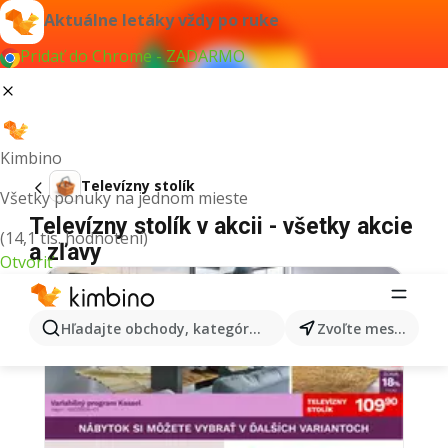
Aktuálne letáky vždy po ruke
Pridať do Chrome - ZADARMO
Kimbino
Televízny stolík
Všetky ponuky na jednom mieste
Televízny stolík v akcii - všetky akcie
(14,1 tis. hodnotení)
a zľavy
Otvoriť
Hľadajte obchody, kategórie, produkty...
Zvoľte mesto