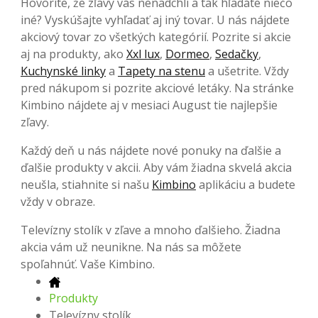
Hovoríte, že zľavy vás nenadchli a tak hľadáte niečo
iné? Vyskúšajte vyhľadať aj iný tovar. U nás nájdete
akciový tovar zo všetkých kategórií. Pozrite si akcie
aj na produkty, ako
Xxl lux
,
Dormeo
,
Sedačky
,
Kuchynské linky
a
Tapety na stenu
a ušetrite. Vždy
pred nákupom si pozrite akciové letáky. Na stránke
Kimbino nájdete aj v mesiaci August tie najlepšie
zľavy.
Každý deň u nás nájdete nové ponuky na ďalšie a
ďalšie produkty v akcii. Aby vám žiadna skvelá akcia
neušla, stiahnite si našu
Kimbino
aplikáciu a budete
vždy v obraze.
Televízny stolík v zľave a mnoho ďalšieho. Žiadna
akcia vám už neunikne. Na nás sa môžete
spoľahnúť. Vaše Kimbino.
Produkty
Televízny stolík