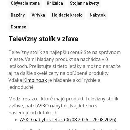
Obývacia stena
Knižnica
Stojan na kvety
Bazény
Vírivka
Hojdacie kreslo
Nábytok
Dormeo
Televízny stolík v zľave
Televízny stolík za najlepšiu cenu? Ste na správnom
mieste. Vami hľadaný produkt sa nachádza v 0
letákoch. Prelistujte si tieto letáky a možno narazíte
aj na ďalšie skvelé ceny na obľúbené produkty.
Vďaka
Kimbino.sk
je hľadanie akcií rýchle a
jednoduché.
Medzi reťazce, ktoré majú produkt Televízny stolík
v zľave, patrí
ASKO nábytok
. Nájdete ho v
nasledujúcich letákoch:
ASKO nábytok leták (06.08.2026 - 26.08.2026)