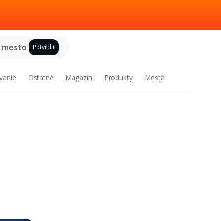
e mesto
Potvrdiť
vanie
Ostatné
Magazín
Produkty
Mestá