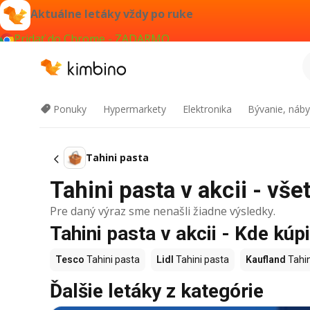
Aktuálne letáky vždy po ruke
Pridať do Chrome - ZADARMO
Ponuky
Hypermarkety
Elektronika
Bývanie, náby
Tahini pasta
Tahini pasta v akcii - vše
Pre daný výraz sme nenašli žiadne výsledky.
Tahini pasta v akcii - Kde kúpi
Tesco
Tahini pasta
Lidl
Tahini pasta
Kaufland
Tahin
Ďalšie letáky z kategórie