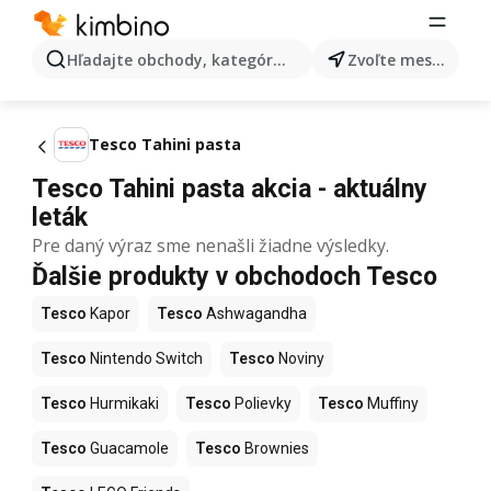
Hľadajte obchody, kategórie, produkty...
Zvoľte mesto
Tesco Tahini pasta
Tesco Tahini pasta akcia - aktuálny
leták
Pre daný výraz sme nenašli žiadne výsledky.
Ďalšie produkty v obchodoch Tesco
Tesco
Kapor
Tesco
Ashwagandha
Tesco
Nintendo Switch
Tesco
Noviny
Tesco
Hurmikaki
Tesco
Polievky
Tesco
Muffiny
Tesco
Guacamole
Tesco
Brownies