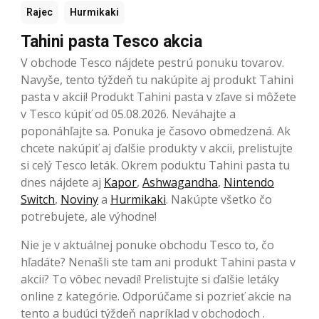
Rajec
Hurmikaki
Tahini pasta Tesco akcia
V obchode Tesco nájdete pestrú ponuku tovarov.
Navyše, tento týždeň tu nakúpite aj produkt Tahini
pasta v akcii! Produkt Tahini pasta v zľave si môžete
v Tesco kúpiť od 05.08.2026. Neváhajte a
poponáhľajte sa. Ponuka je časovo obmedzená. Ak
chcete nakúpiť aj ďalšie produkty v akcii, prelistujte
si celý Tesco leták. Okrem poduktu Tahini pasta tu
dnes nájdete aj
Kapor
,
Ashwagandha
,
Nintendo
Switch
,
Noviny
a
Hurmikaki
. Nakúpte všetko čo
potrebujete, ale výhodne!
Nie je v aktuálnej ponuke obchodu Tesco to, čo
hľadáte? Nenašli ste tam ani produkt Tahini pasta v
akcii? To vôbec nevadí! Prelistujte si ďalšie letáky
online z kategórie. Odporúčame si pozrieť akcie na
tento a budúci týždeň napríklad v obchodoch .