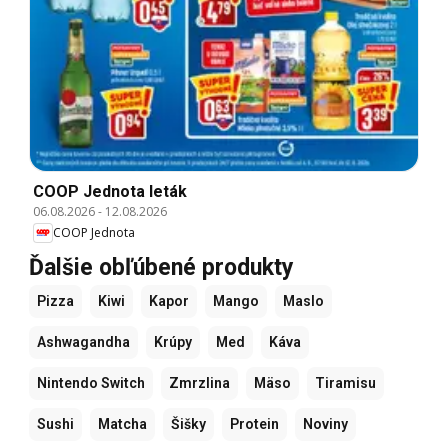
COOP Jednota leták
06.08.2026
-
12.08.2026
COOP Jednota
Ďalšie obľúbené produkty
Pizza
Kiwi
Kapor
Mango
Maslo
Ashwagandha
Krúpy
Med
Káva
Nintendo Switch
Zmrzlina
Mäso
Tiramisu
Sushi
Matcha
Šišky
Protein
Noviny