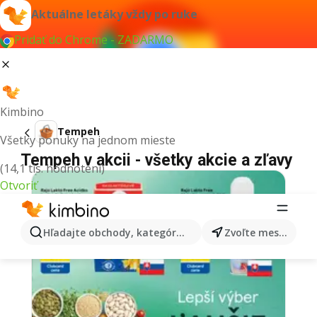
Aktuálne letáky vždy po ruke
Pridať do Chrome - ZADARMO
Kimbino
Tempeh
Všetky ponuky na jednom mieste
Tempeh v akcii - všetky akcie a zľavy
(14,1 tis. hodnotení)
Otvoriť
Hľadajte obchody, kategórie, produkty...
Zvoľte mesto