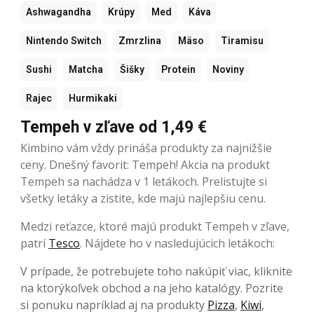
Ashwagandha
Krúpy
Med
Káva
Nintendo Switch
Zmrzlina
Mäso
Tiramisu
Sushi
Matcha
Šišky
Protein
Noviny
Rajec
Hurmikaki
Tempeh v zľave od 1,49 €
Kimbino vám vždy prináša produkty za najnižšie
ceny. Dnešný favorit: Tempeh! Akcia na produkt
Tempeh sa nachádza v 1 letákoch. Prelistujte si
všetky letáky a zistite, kde majú najlepšiu cenu.
Medzi reťazce, ktoré majú produkt Tempeh v zľave,
patrí
Tesco
. Nájdete ho v nasledujúcich letákoch:
V prípade, že potrebujete toho nakúpiť viac, kliknite
na ktorýkoľvek obchod a na jeho katalógy. Pozrite
si ponuku napríklad aj na produkty
Pizza
,
Kiwi
,