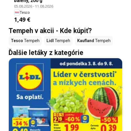
balený, 200 g
05.08.2026
-
11.08.2026
Tesco
1,49 €
Tempeh v akcii - Kde kúpiť?
Tesco
Tempeh
Lidl
Tempeh
Kaufland
Tempeh
Ďalšie letáky z kategórie