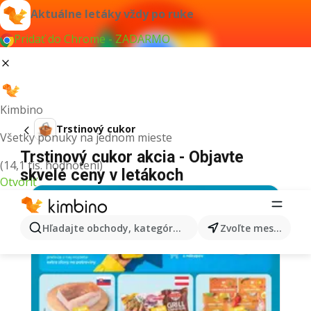
Aktuálne letáky vždy po ruke
Pridať do Chrome - ZADARMO
Kimbino
Trstinový cukor
Všetky ponuky na jednom mieste
Trstinový cukor akcia - Objavte
(14,1 tis. hodnotení)
skvelé ceny v letákoch
Otvoriť
Hľadajte obchody, kategórie, produkty...
Zvoľte mesto