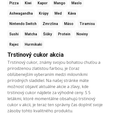
Pizza
Kiwi
Kapor
Mango
Maslo
Ashwagandha
Krúpy
Med
Káva
Nintendo Switch
Zmrzlina
Mäso
Tiramisu
Sushi
Matcha
Šišky
Protein
Noviny
Rajec
Hurmikaki
Trstinový cukor akcia
Trstinový cukor, známy svojou bohatou chuťou a
prirodzenou zlatistou farbou, je čoraz
obľúbenejším vyberaním medzi milovníkmi
prírodných sladidiel. Na našej stránke máte
možnosť objaviť aktuálne akcie a zľavy, kde
trstinový cukor nájdete za výhodné ceny. S 5
letákmi, ktoré momentálne obsahujú trstinový
cukor v akcii, je teraz ten správny čas doplniť svoje
zásoby tohto kvalitného produktu.