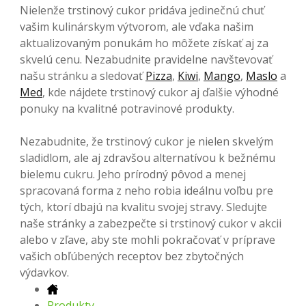
Nielenže trstinový cukor pridáva jedinečnú chuť
vašim kulinárskym výtvorom, ale vďaka našim
aktualizovaným ponukám ho môžete získať aj za
skvelú cenu. Nezabudnite pravidelne navštevovať
našu stránku a sledovať
Pizza
,
Kiwi
,
Mango
,
Maslo
a
Med
, kde nájdete trstinový cukor aj ďalšie výhodné
ponuky na kvalitné potravinové produkty.
Nezabudnite, že trstinový cukor je nielen skvelým
sladidlom, ale aj zdravšou alternatívou k bežnému
bielemu cukru. Jeho prírodný pôvod a menej
spracovaná forma z neho robia ideálnu voľbu pre
tých, ktorí dbajú na kvalitu svojej stravy. Sledujte
naše stránky a zabezpečte si trstinový cukor v akcii
alebo v zľave, aby ste mohli pokračovať v príprave
vašich obľúbených receptov bez zbytočných
výdavkov.
Produkty