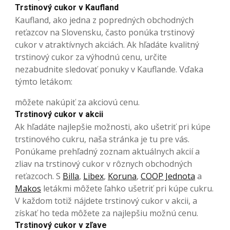
Trstinový cukor v Kaufland
Kaufland, ako jedna z popredných obchodných
reťazcov na Slovensku, často ponúka trstinový
cukor v atraktívnych akciách. Ak hľadáte kvalitný
trstinový cukor za výhodnú cenu, určite
nezabudnite sledovať ponuky v Kauflande. Vďaka
týmto letákom:
môžete nakúpiť za akciovú cenu.
Trstinový cukor v akcii
Ak hľadáte najlepšie možnosti, ako ušetriť pri kúpe
trstinového cukru, naša stránka je tu pre vás.
Ponúkame prehľadný zoznam aktuálnych akcií a
zliav na trstinový cukor v rôznych obchodných
reťazcoch. S
Billa
,
Libex
,
Koruna
,
COOP Jednota
a
Makos
letákmi môžete ľahko ušetriť pri kúpe cukru.
V každom totiž nájdete trstinový cukor v akcii, a
získať ho teda môžete za najlepšiu možnú cenu.
Trstinový cukor v zľave