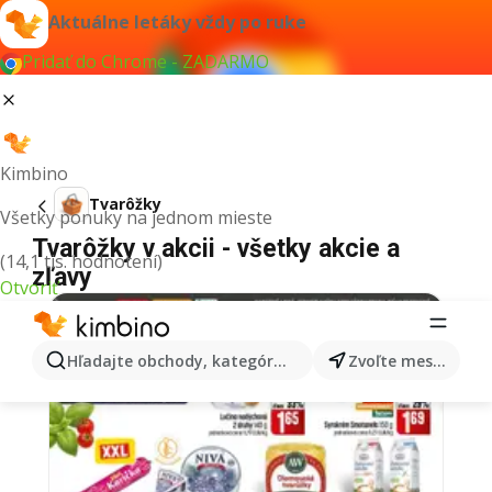
Aktuálne letáky vždy po ruke
Pridať do Chrome - ZADARMO
Kimbino
Tvarôžky
Všetky ponuky na jednom mieste
Tvarôžky v akcii - všetky akcie a
(14,1 tis. hodnotení)
zľavy
Otvoriť
Hľadajte obchody, kategórie, produkty...
Zvoľte mesto