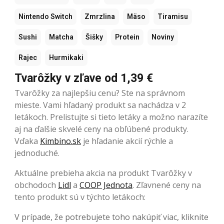
Nintendo Switch
Zmrzlina
Mäso
Tiramisu
Sushi
Matcha
Šišky
Protein
Noviny
Rajec
Hurmikaki
Tvarôžky v zľave od 1,39 €
Tvarôžky za najlepšiu cenu? Ste na správnom
mieste. Vami hľadaný produkt sa nachádza v 2
letákoch. Prelistujte si tieto letáky a možno narazíte
aj na ďalšie skvelé ceny na obľúbené produkty.
Vďaka
Kimbino.sk
je hľadanie akcií rýchle a
jednoduché.
Aktuálne prebieha akcia na produkt Tvarôžky v
obchodoch
Lidl
a
COOP Jednota
. Zľavnené ceny na
tento produkt sú v týchto letákoch:
V prípade, že potrebujete toho nakúpiť viac, kliknite