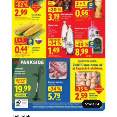
Strana
64
Lidl leták