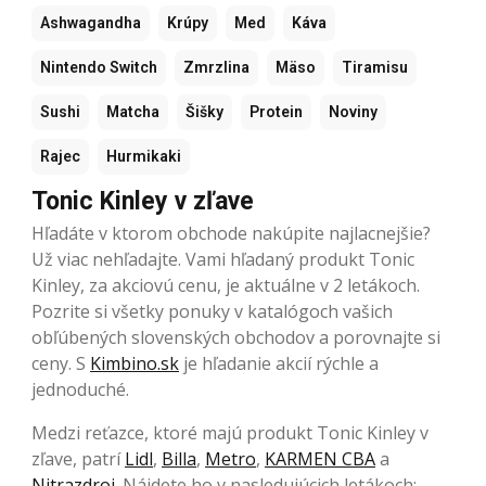
Ashwagandha
Krúpy
Med
Káva
Nintendo Switch
Zmrzlina
Mäso
Tiramisu
Sushi
Matcha
Šišky
Protein
Noviny
Rajec
Hurmikaki
Tonic Kinley v zľave
Hľadáte v ktorom obchode nakúpite najlacnejšie?
Už viac nehľadajte. Vami hľadaný produkt Tonic
Kinley, za akciovú cenu, je aktuálne v 2 letákoch.
Pozrite si všetky ponuky v katalógoch vašich
obľúbených slovenských obchodov a porovnajte si
ceny. S
Kimbino.sk
je hľadanie akcií rýchle a
jednoduché.
Medzi reťazce, ktoré majú produkt Tonic Kinley v
zľave, patrí
Lidl
,
Billa
,
Metro
,
KARMEN CBA
a
Nitrazdroj
. Nájdete ho v nasledujúcich letákoch: