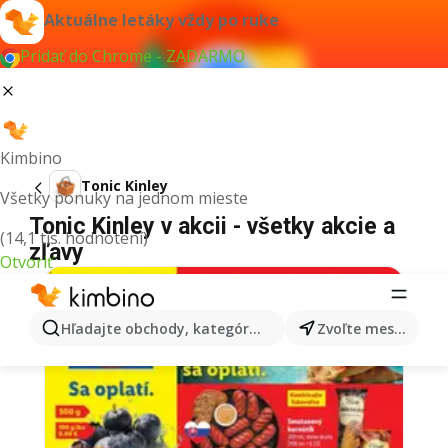
Aktuálne letáky vždy po ruke
Pridať do Chrome - ZADARMO
Kimbino
Tonic Kinley
Všetky ponuky na jednom mieste
Tonic Kinley v akcii - všetky akcie a
(14,1 tis. hodnotení)
zľavy
Otvoriť
Hľadajte obchody, kategórie, produkty...
Zvoľte mesto