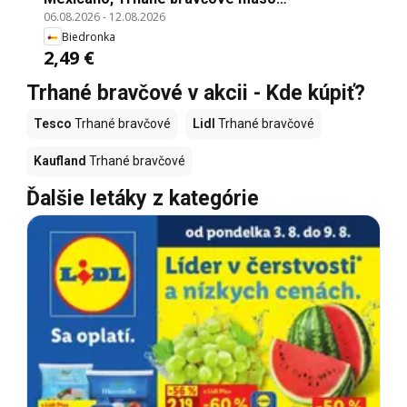
06.08.2026
-
12.08.2026
pikantné/klasické Sol Mexicano 280 g
Biedronka
2,49 €
Trhané bravčové v akcii - Kde kúpiť?
Tesco
Trhané bravčové
Lidl
Trhané bravčové
Kaufland
Trhané bravčové
Ďalšie letáky z kategórie