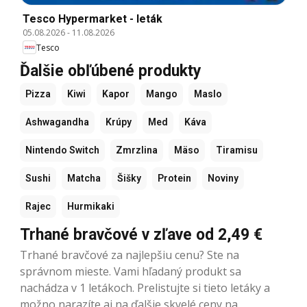
Tesco Hypermarket - leták
05.08.2026
-
11.08.2026
Tesco
Ďalšie obľúbené produkty
Pizza
Kiwi
Kapor
Mango
Maslo
Ashwagandha
Krúpy
Med
Káva
Nintendo Switch
Zmrzlina
Mäso
Tiramisu
Sushi
Matcha
Šišky
Protein
Noviny
Rajec
Hurmikaki
Trhané bravčové v zľave od 2,49 €
Trhané bravčové za najlepšiu cenu? Ste na
správnom mieste. Vami hľadaný produkt sa
nachádza v 1 letákoch. Prelistujte si tieto letáky a
možno narazíte aj na ďalšie skvelé ceny na