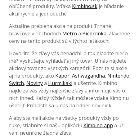
obľúbené produkty. Vďaka
Kimbino.sk
je hľadanie
akcií rýchle a jednoduché.
Aktuálne prebieha akcia na produkt Trhané
bravčové v obchodoch
Metro
a
Biedronka
. Zľavnené
ceny na tento produkt sú v týchto letákoch:
Hovoríte, že zľavy vás nenadchli a tak hľadáte niečo
iné? Vyskúšajte vyhľadať aj iný tovar. U nás nájdete
akciový tovar zo všetkých kategórií. Pozrite si akcie
aj na produkty, ako
Kapor
,
Ashwagandha
,
Nintendo
Switch
,
Noviny
a
Hurmikaki
a ušetrite. Kimbino
nájde za vás vždy najlepšie zľavy a informuje vás o
nich ihneď. Každý týždeň tak môžete vďaka Kimbinu
ušetriť. Prihláste sa u nás na odber noviniek.
A aby ste mali akcie na všetky produkty vždy po
ruke, stiahnite si našu aplikáciu
Kimbino app
a už
vám neunikne žiadna zľava.