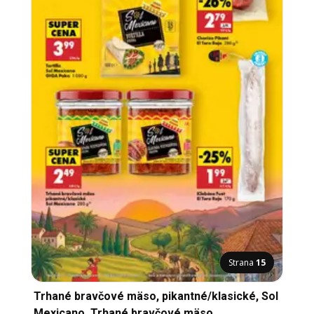
Strana
15
Trhané bravčové mäso, pikantné/klasické, Sol
Mexicano, Trhané bravčové mäso