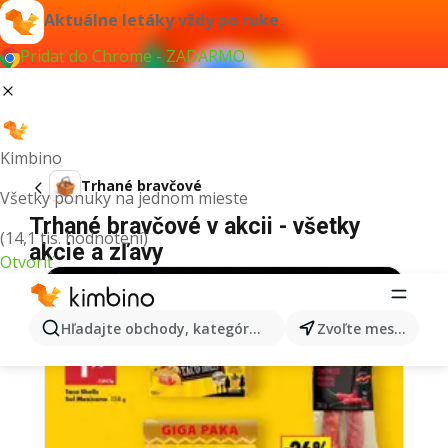
Aktuálne letáky vždy po ruke
Pridať do Chrome - ZADARMO
Kimbino
Trhané bravčové
Všetky ponuky na jednom mieste
Trhané bravčové v akcii - všetky
(14,1 tis. hodnotení)
akcie a zľavy
Otvoriť
Hľadajte obchody, kategórie, produkty...
Zvoľte mesto