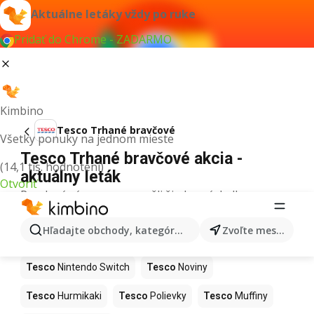
Aktuálne letáky vždy po ruke
Pridať do Chrome - ZADARMO
Kimbino
Tesco Trhané bravčové
Všetky ponuky na jednom mieste
Tesco Trhané bravčové akcia -
(14,1 tis. hodnotení)
aktuálny leták
Otvoriť
Pre daný výraz sme nenašli žiadne výsledky.
Ďalšie produkty v obchodoch Tesco
Hľadajte obchody, kategórie, produkty...
Zvoľte mesto
Tesco
Kapor
Tesco
Ashwagandha
Tesco
Nintendo Switch
Tesco
Noviny
Tesco
Hurmikaki
Tesco
Polievky
Tesco
Muffiny