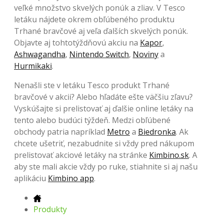
veľké množstvo skvelých ponúk a zliav. V Tesco
letáku nájdete okrem obľúbeného produktu
Trhané bravčové aj veľa ďalších skvelých ponúk.
Objavte aj tohtotýždňovú akciu na
Kapor
,
Ashwagandha
,
Nintendo Switch
,
Noviny
a
Hurmikaki
.
Nenašli ste v letáku Tesco produkt Trhané
bravčové v akcii? Alebo hľadáte ešte väčšiu zľavu?
Vyskúšajte si prelistovať aj ďalšie online letáky na
tento alebo budúci týždeň. Medzi obľúbené
obchody patria napríklad
Metro
a
Biedronka
. Ak
chcete ušetriť, nezabudnite si vždy pred nákupom
prelistovať akciové letáky na stránke
Kimbino.sk
. A
aby ste mali akcie vždy po ruke, stiahnite si aj našu
aplikáciu
Kimbino app
.
Produkty