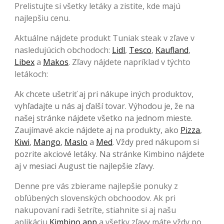
Prelistujte si všetky letáky a zistite, kde majú
najlepšiu cenu.
Aktuálne nájdete produkt Tuniak steak v zľave v
nasledujúcich obchodoch:
Lidl
,
Tesco
,
Kaufland
,
Libex
a
Makos
. Zľavy nájdete napríklad v týchto
letákoch:
Ak chcete ušetriť aj pri nákupe iných produktov,
vyhľadajte u nás aj ďalší tovar. Výhodou je, že na
našej stránke nájdete všetko na jednom mieste.
Zaujímavé akcie nájdete aj na produkty, ako
Pizza
,
Kiwi
,
Mango
,
Maslo
a
Med
. Vždy pred nákupom si
pozrite akciové letáky. Na stránke Kimbino nájdete
aj v mesiaci August tie najlepšie zľavy.
Denne pre vás zbierame najlepšie ponuky z
obľúbených slovenských obchoodov. Ak pri
nakupovaní radi šetríte, stiahnite si aj našu
aplikáciu
Kimbino app
a všetky zľavy máte vždy po