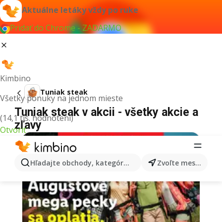
Aktuálne letáky vždy po ruke
Pridať do Chrome - ZADARMO
Kimbino
Tuniak steak
Všetky ponuky na jednom mieste
Tuniak steak v akcii - všetky akcie a
(14,1 tis. hodnotení)
zľavy
Otvoriť
Hľadajte obchody, kategórie, produkty...
Zvoľte mesto