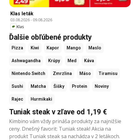
Klas leták
03.08.2026
-
09.08.2026
Klas
Ďalšie obľúbené produkty
Pizza
Kiwi
Kapor
Mango
Maslo
Ashwagandha
Krúpy
Med
Káva
Nintendo Switch
Zmrzlina
Mäso
Tiramisu
Sushi
Matcha
Šišky
Protein
Noviny
Rajec
Hurmikaki
Tuniak steak v zľave od 1,19 €
Kimbino vám vždy prináša produkty za najnižšie
ceny. Dnešný favorit: Tuniak steak! Akcia na
produkt Tuniak steak sa nachádza v 2 letákoch.