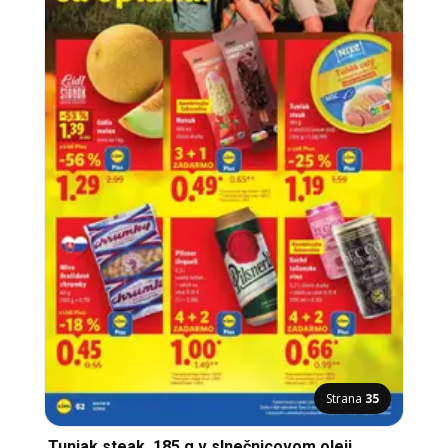
Strana
35
Tuniak steak, 185 g v slnečnicovom oleji