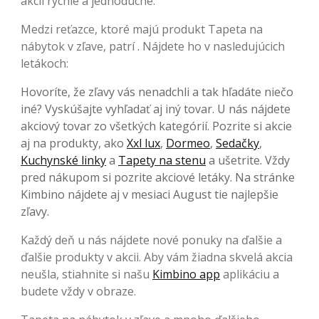
akcií rýchle a jednoduché.
Medzi reťazce, ktoré majú produkt Tapeta na
nábytok v zľave, patrí . Nájdete ho v nasledujúcich
letákoch:
Hovoríte, že zľavy vás nenadchli a tak hľadáte niečo
iné? Vyskúšajte vyhľadať aj iný tovar. U nás nájdete
akciový tovar zo všetkých kategórií. Pozrite si akcie
aj na produkty, ako
Xxl lux
,
Dormeo
,
Sedačky
,
Kuchynské linky
a
Tapety na stenu
a ušetrite. Vždy
pred nákupom si pozrite akciové letáky. Na stránke
Kimbino nájdete aj v mesiaci August tie najlepšie
zľavy.
Každý deň u nás nájdete nové ponuky na ďalšie a
ďalšie produkty v akcii. Aby vám žiadna skvelá akcia
neušla, stiahnite si našu
Kimbino app
aplikáciu a
budete vždy v obraze.