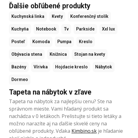
Ďalšie obľúbené produkty
Kuchynská linka
Kvety
Konferenčný stolík
Kuchyňa
Notebook
Tv
Parkside
Xxl lux
Posteľ
Komoda
Pumpa
Kreslo
Obývacia stena
Knižnica
Stojan na kvety
Bazény
Vírivka
Hojdacie kreslo
Nábytok
Dormeo
Tapeta na nábytok v zľave
Tapeta na nábytok za najlepšiu cenu? Ste na
správnom mieste. Vami hľadaný produkt sa
nachádza v 0 letákoch. Prelistujte si tieto letáky a
možno narazíte aj na ďalšie skvelé ceny na
obľúbené produkty. Vďaka
Kimbino.sk
je hľadanie