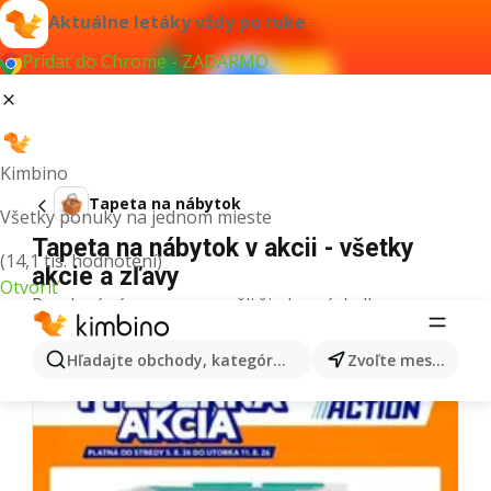
Aktuálne letáky vždy po ruke
Pridať do Chrome - ZADARMO
Kimbino
Tapeta na nábytok
Všetky ponuky na jednom mieste
Tapeta na nábytok v akcii - všetky
(14,1 tis. hodnotení)
akcie a zľavy
Otvoriť
Pre daný výraz sme nenašli žiadne výsledky.
Ďalšie letáky z kategórie
Hľadajte obchody, kategórie, produkty...
Zvoľte mesto