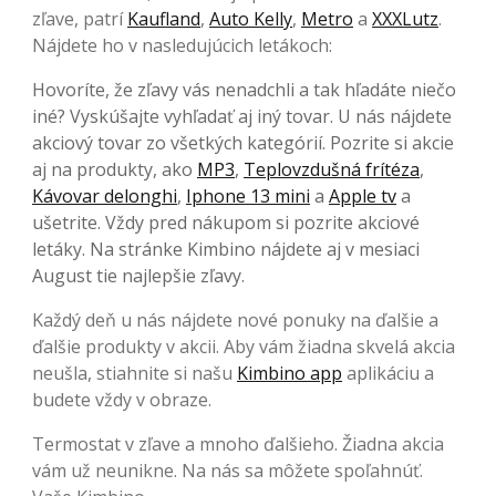
zľave, patrí
Kaufland
,
Auto Kelly
,
Metro
a
XXXLutz
.
Nájdete ho v nasledujúcich letákoch:
Hovoríte, že zľavy vás nenadchli a tak hľadáte niečo
iné? Vyskúšajte vyhľadať aj iný tovar. U nás nájdete
akciový tovar zo všetkých kategórií. Pozrite si akcie
aj na produkty, ako
MP3
,
Teplovzdušná frítéza
,
Kávovar delonghi
,
Iphone 13 mini
a
Apple tv
a
ušetrite. Vždy pred nákupom si pozrite akciové
letáky. Na stránke Kimbino nájdete aj v mesiaci
August tie najlepšie zľavy.
Každý deň u nás nájdete nové ponuky na ďalšie a
ďalšie produkty v akcii. Aby vám žiadna skvelá akcia
neušla, stiahnite si našu
Kimbino app
aplikáciu a
budete vždy v obraze.
Termostat v zľave a mnoho ďalšieho. Žiadna akcia
vám už neunikne. Na nás sa môžete spoľahnúť.