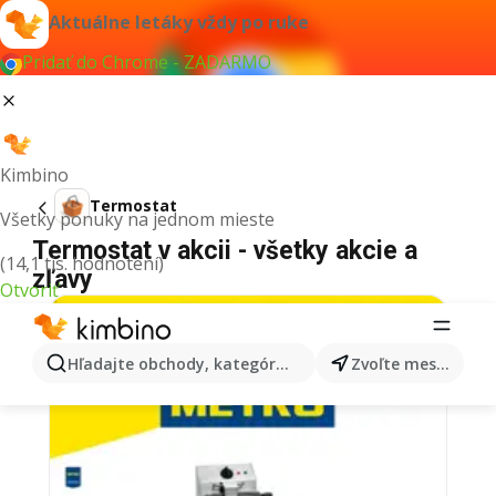
Aktuálne letáky vždy po ruke
Pridať do Chrome - ZADARMO
Kimbino
Termostat
Všetky ponuky na jednom mieste
Termostat v akcii - všetky akcie a
(14,1 tis. hodnotení)
zľavy
Otvoriť
Hľadajte obchody, kategórie, produkty...
Zvoľte mesto