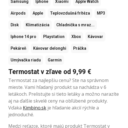
Samsung
Iphone
Xiaomi
Apple Watch
Airpods
Apple
Teplovzdušná frítéza
MP3
Disk
Klimatizácia
Chladnička s mraz...
Iphone 14 pro
Playstation
Xbox
Kávovar
Pekáreň
Kávovar delonghi
Práčka
Umývačka riadu
Garmin
Termostat v zľave od 9,99 €
Termostat za najlepšiu cenu? Ste na správnom
mieste. Vami hľadaný produkt sa nachádza v 6
letákoch. Prelistujte si tieto letáky a možno narazíte
aj na ďalšie skvelé ceny na obľúbené produkty.
Vďaka
Kimbino.sk
je hľadanie akcií rýchle a
jednoduché.
Medzi reťazce, ktoré majú produkt Termostat v