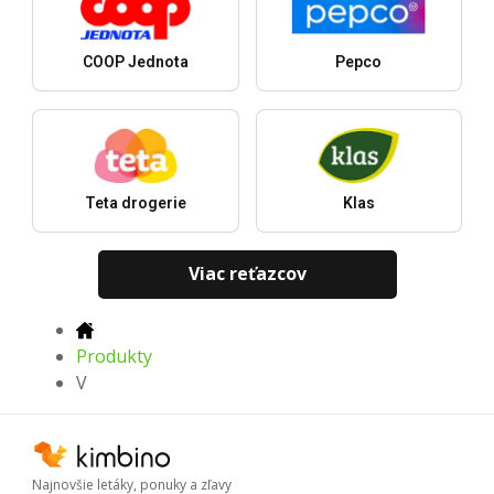
COOP Jednota
Pepco
Teta drogerie
Klas
Viac reťazcov
Produkty
V
Najnovšie letáky, ponuky a zľavy