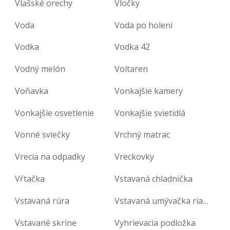
Vlašské orechy
Vločky
Voda
Voda po holení
Vodka
Vodka 42
Vodný melón
Voltaren
Voňavka
Vonkajšie kamery
Vonkajšie osvetlenie
Vonkajšie svietidlá
Vonné sviečky
Vrchný matrac
Vrecia na odpadky
Vreckovky
Vŕtačka
Vstavaná chladnička
Vstavaná rúra
Vstavaná umývačka riadu
Vstavané skrine
Vyhrievacia podložka