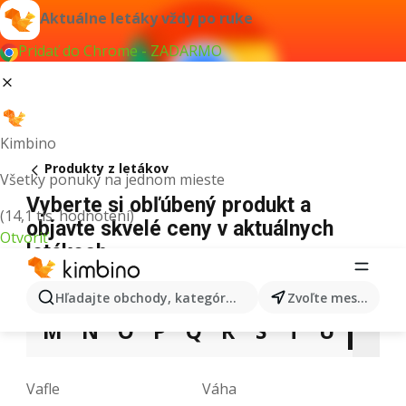
Aktuálne letáky vždy po ruke
Pridať do Chrome - ZADARMO
Kimbino
Produkty z letákov
Všetky ponuky na jednom mieste
Vyberte si obľúbený produkt a
(14,1 tis. hodnotení)
objavte skvelé ceny v aktuálnych
Otvoriť
letákoch
3
5
9
A
B
C
D
E
F
G
H
Hľadajte obchody, kategórie, produkty...
Zvoľte mesto
M
N
O
P
Q
R
S
T
U
V
Vafle
Váha