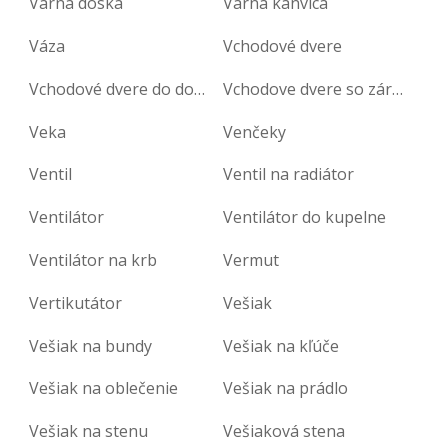
Varná doska
Varná kanvica
Váza
Vchodové dvere
Vchodové dvere do domu
Vchodove dvere so zárubňou
Veka
Venčeky
Ventil
Ventil na radiátor
Ventilátor
Ventilátor do kupelne
Ventilátor na krb
Vermut
Vertikutátor
Vešiak
Vešiak na bundy
Vešiak na kľúče
Vešiak na oblečenie
Vešiak na prádlo
Vešiak na stenu
Vešiaková stena