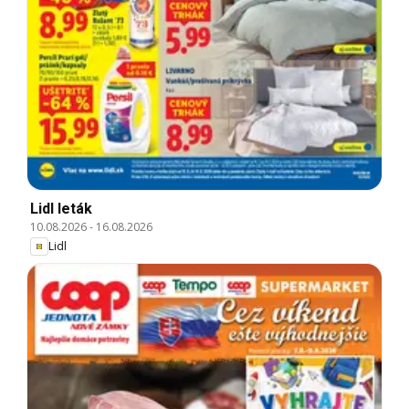
Lidl leták
10.08.2026
-
16.08.2026
Lidl