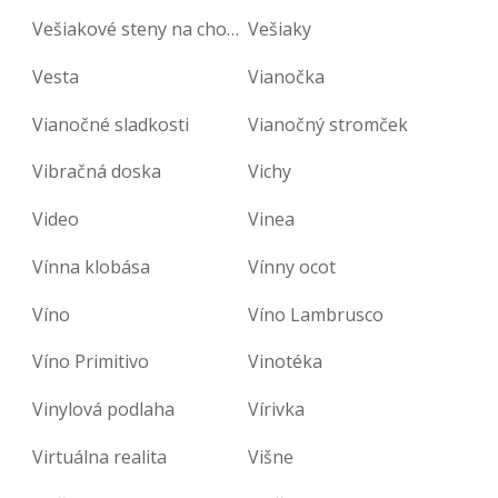
Vešiakové steny na chodbu
Vešiaky
Vesta
Vianočka
Vianočné sladkosti
Vianočný stromček
Vibračná doska
Vichy
Video
Vinea
Vínna klobása
Vínny ocot
Víno
Víno Lambrusco
Víno Primitivo
Vinotéka
Vinylová podlaha
Vírivka
Virtuálna realita
Višne