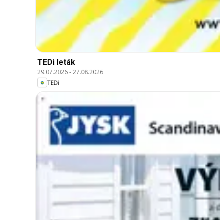
TEDi leták
29.07.2026
-
27.08.2026
TEDi