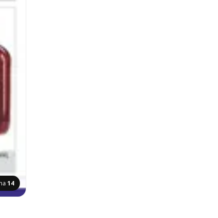
ana
14