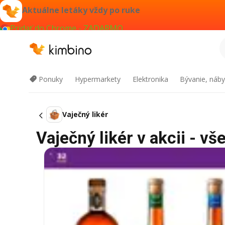
Aktuálne letáky vždy po ruke
Pridať do Chrome - ZADARMO
Ponuky
Hypermarkety
Elektronika
Bývanie, náby
Vaječný likér
Vaječný likér v akcii - vš