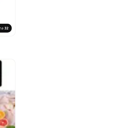
ana
32