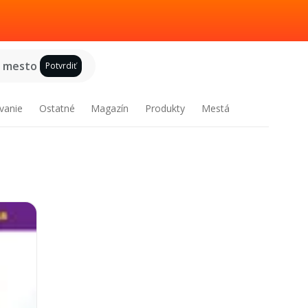
e mesto
Potvrdiť
vanie
Ostatné
Magazín
Produkty
Mestá