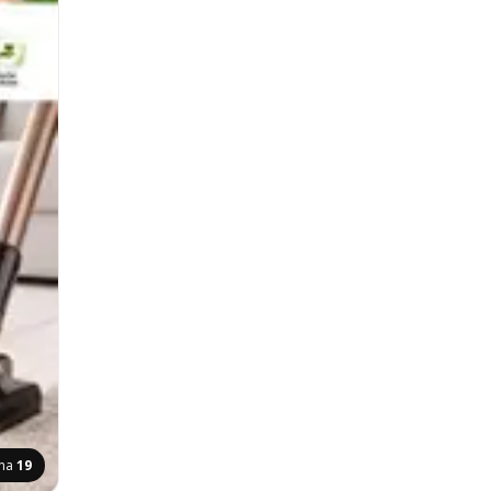
ana
19