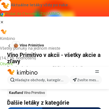
Aktuálne letáky vždy po ruke
Pridať do Chrome - ZADARMO
Kimbino
Víno Primitivo
Všetky ponuky na jednom mieste
Víno Primitivo v akcii - všetky akcie a
(14,1 tis. hodnotení)
zľavy
Otvoriť
Pre daný výraz sme nenašli žiadne výsledky.
Víno Primitivo v akcii - Kde kúpiť?
Hľadajte obchody, kategórie, produkty...
Zvoľte mesto
Tesco
Víno Primitivo
Lidl
Víno Primitivo
Kaufland
Víno Primitivo
Ďalšie letáky z kategórie