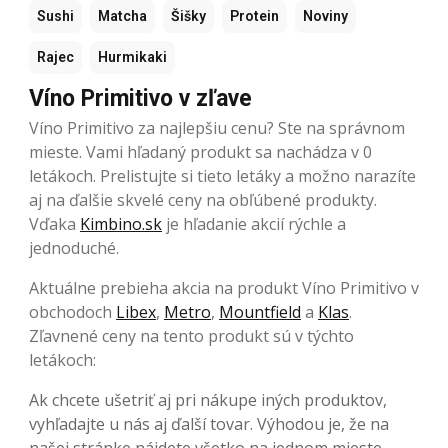
Sushi
Matcha
Šišky
Protein
Noviny
Rajec
Hurmikaki
Víno Primitivo v zľave
Víno Primitivo za najlepšiu cenu? Ste na správnom
mieste. Vami hľadaný produkt sa nachádza v 0
letákoch. Prelistujte si tieto letáky a možno narazíte
aj na ďalšie skvelé ceny na obľúbené produkty.
Vďaka
Kimbino.sk
je hľadanie akcií rýchle a
jednoduché.
Aktuálne prebieha akcia na produkt Víno Primitivo v
obchodoch
Libex
,
Metro
,
Mountfield
a
Klas
.
Zľavnené ceny na tento produkt sú v týchto
letákoch:
Ak chcete ušetriť aj pri nákupe iných produktov,
vyhľadajte u nás aj ďalší tovar. Výhodou je, že na
našej stránke nájdete všetko na jednom mieste.