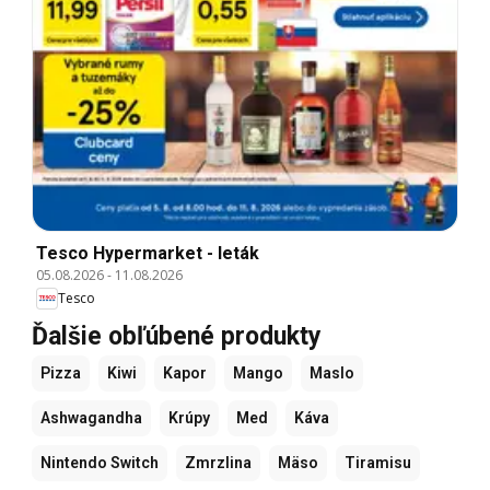
Tesco Hypermarket - leták
05.08.2026
-
11.08.2026
Tesco
Ďalšie obľúbené produkty
Pizza
Kiwi
Kapor
Mango
Maslo
Ashwagandha
Krúpy
Med
Káva
Nintendo Switch
Zmrzlina
Mäso
Tiramisu