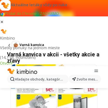
Aktuálne letáky vždy po ruke
Pridať do Chrome - ZADARMO
Kimbino
Varná kanvica
Všetky ponuky na jednom mieste
Varná kanvica v akcii - všetky akcie a
(14,1 tis. hodnotení)
zľavy
Otvoriť
Hľadajte obchody, kategórie, produkty...
Zvoľte mesto