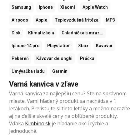
Samsung
Iphone
Xiaomi
Apple Watch
Airpods
Apple
Teplovzdušná frítéza
MP3
Disk
Klimatizácia
Chladnička s mraz...
Iphone 14 pro
Playstation
Xbox
Kávovar
Pekáreň
Kávovar delonghi
Práčka
Umývačka riadu
Garmin
Varná kanvica v zľave
Varná kanvica za najlepšiu cenu? Ste na správnom
mieste. Vami hľadaný produkt sa nachádza v 1
letákoch. Prelistujte si tieto letáky a možno narazíte
aj na ďalšie skvelé ceny na obľúbené produkty.
Vďaka
Kimbino.sk
je hľadanie akcií rýchle a
jednoduché.