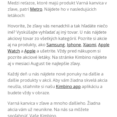
Medzi reťazce, ktoré majú produkt Varná kanvica v
zľave, patrí
Metro
. Nájdete ho v nasledujúcich
letákoch:
Hovoríte, že zľavy vás nenadchli a tak hľadáte niečo
iné? Vyskúšajte vyhľadať aj iný tovar. U nás nájdete
akciový tovar zo všetkých kategórií. Pozrite si akcie
aj na produkty, ako
Samsung
,
Iphone
,
Xiaomi
,
Apple
Watch
a
Apple
a ušetrite. Vždy pred nákupom si
pozrite akciové letáky. Na stránke Kimbino nájdete
aj v mesiaci August tie najlepšie zľavy.
Každý deň u nás nájdete nové ponuky na ďalšie a
ďalšie produkty v akcii. Aby vám žiadna skvelá akcia
neušla, stiahnite si našu
Kimbino app
aplikáciu a
budete vždy v obraze.
Varná kanvica v zľave a mnoho ďalšieho. Žiadna
akcia vám už neunikne. Na nás sa môžete
spoľahnúť. Vaše Kimbino.