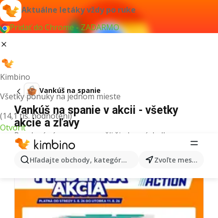
Aktuálne letáky vždy po ruke
Pridať do Chrome - ZADARMO
Kimbino
Vankúš na spanie
Všetky ponuky na jednom mieste
Vankúš na spanie v akcii - všetky
(14,1 tis. hodnotení)
akcie a zľavy
Otvoriť
Pre daný výraz sme nenašli žiadne výsledky.
Ďalšie letáky z kategórie
Hľadajte obchody, kategórie, produkty...
Zvoľte mesto