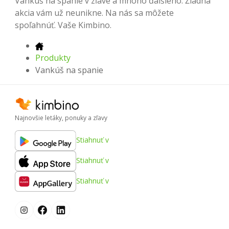
Vankúš na spanie v zľave a mnoho ďalšieho. Žiadna
akcia vám už neunikne. Na nás sa môžete
spoľahnúť. Vaše Kimbino.
Produkty
Vankúš na spanie
Najnovšie letáky, ponuky a zľavy
Stiahnuť v
Stiahnuť v
Stiahnuť v