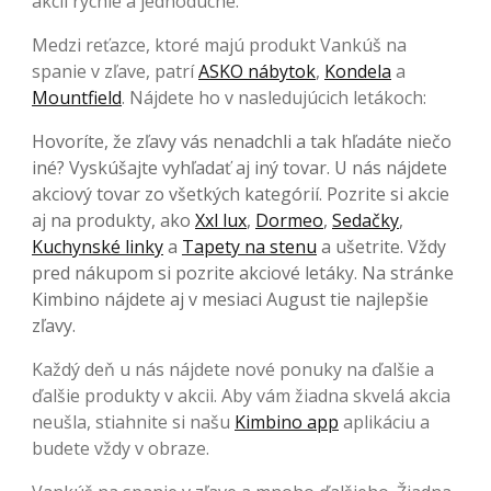
akcií rýchle a jednoduché.
Medzi reťazce, ktoré majú produkt Vankúš na
spanie v zľave, patrí
ASKO nábytok
,
Kondela
a
Mountfield
. Nájdete ho v nasledujúcich letákoch:
Hovoríte, že zľavy vás nenadchli a tak hľadáte niečo
iné? Vyskúšajte vyhľadať aj iný tovar. U nás nájdete
akciový tovar zo všetkých kategórií. Pozrite si akcie
aj na produkty, ako
Xxl lux
,
Dormeo
,
Sedačky
,
Kuchynské linky
a
Tapety na stenu
a ušetrite. Vždy
pred nákupom si pozrite akciové letáky. Na stránke
Kimbino nájdete aj v mesiaci August tie najlepšie
zľavy.
Každý deň u nás nájdete nové ponuky na ďalšie a
ďalšie produkty v akcii. Aby vám žiadna skvelá akcia
neušla, stiahnite si našu
Kimbino app
aplikáciu a
budete vždy v obraze.