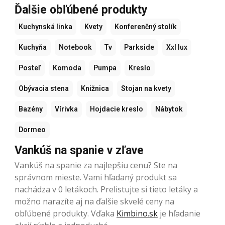
Ďalšie obľúbené produkty
Kuchynská linka
Kvety
Konferenčný stolík
Kuchyňa
Notebook
Tv
Parkside
Xxl lux
Posteľ
Komoda
Pumpa
Kreslo
Obývacia stena
Knižnica
Stojan na kvety
Bazény
Vírivka
Hojdacie kreslo
Nábytok
Dormeo
Vankúš na spanie v zľave
Vankúš na spanie za najlepšiu cenu? Ste na
správnom mieste. Vami hľadaný produkt sa
nachádza v 0 letákoch. Prelistujte si tieto letáky a
možno narazíte aj na ďalšie skvelé ceny na
obľúbené produkty. Vďaka
Kimbino.sk
je hľadanie