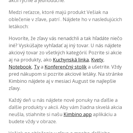
akcií rýchle a jednoduché.
Medzi reťazce, ktoré majú produkt Vešiak na
oblečenie v zľave, patrí . Nájdete ho v nasledujúcich
letákoch:
Hovoríte, že zľavy vás nenadchli a tak hľadáte niečo
iné? Vyskúšajte vyhľadať aj iný tovar. U nás nájdete
akciový tovar zo všetkých kategórií. Pozrite si akcie
aj na produkty, ako
Kuchynská linka
,
Kvety
,
Notebook
,
Tv
a
Konferenčný stolík
a ušetrite. Vždy
pred nákupom si pozrite akciové letáky. Na stránke
Kimbino nájdete aj v mesiaci August tie najlepšie
zľavy.
Každý deň u nás nájdete nové ponuky na ďalšie a
ďalšie produkty v akcii. Aby vám žiadna skvelá akcia
neušla, stiahnite si našu
Kimbino app
aplikáciu a
budete vždy v obraze.