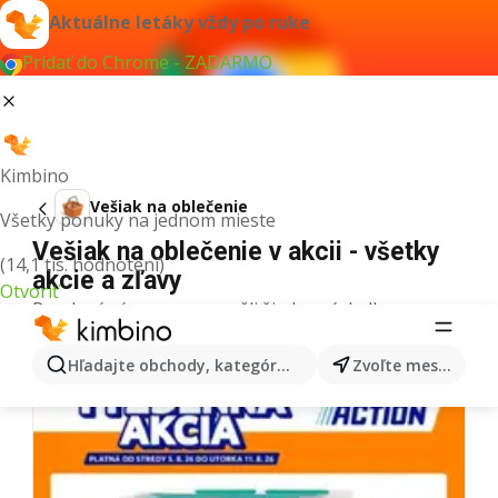
Aktuálne letáky vždy po ruke
Pridať do Chrome - ZADARMO
Kimbino
Vešiak na oblečenie
Všetky ponuky na jednom mieste
Vešiak na oblečenie v akcii - všetky
(14,1 tis. hodnotení)
akcie a zľavy
Otvoriť
Pre daný výraz sme nenašli žiadne výsledky.
Ďalšie letáky z kategórie
Hľadajte obchody, kategórie, produkty...
Zvoľte mesto