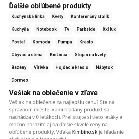
Ďalšie obľúbené produkty
Kuchynská linka
Kvety
Konferenčný stolík
Kuchyňa
Notebook
Tv
Parkside
Xxl lux
Posteľ
Komoda
Pumpa
Kreslo
Obývacia stena
Knižnica
Stojan na kvety
Bazény
Vírivka
Hojdacie kreslo
Nábytok
Dormeo
Vešiak na oblečenie v zľave
Vešiak na oblečenie za najlepšiu cenu? Ste na
správnom mieste. Vami hľadaný produkt sa
nachádza v 0 letákoch. Prelistujte si tieto letáky a
možno narazíte aj na ďalšie skvelé ceny na
obľúbené produkty. Vďaka
Kimbino.sk
je hľadanie