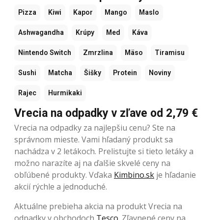
Pizza
Kiwi
Kapor
Mango
Maslo
Ashwagandha
Krúpy
Med
Káva
Nintendo Switch
Zmrzlina
Mäso
Tiramisu
Sushi
Matcha
Šišky
Protein
Noviny
Rajec
Hurmikaki
Vrecia na odpadky v zľave od 2,79 €
Vrecia na odpadky za najlepšiu cenu? Ste na
správnom mieste. Vami hľadaný produkt sa
nachádza v 2 letákoch. Prelistujte si tieto letáky a
možno narazíte aj na ďalšie skvelé ceny na
obľúbené produkty. Vďaka
Kimbino.sk
je hľadanie
akcií rýchle a jednoduché.
Aktuálne prebieha akcia na produkt Vrecia na
odpadky v obchodoch
Tesco
. Zľavnené ceny na