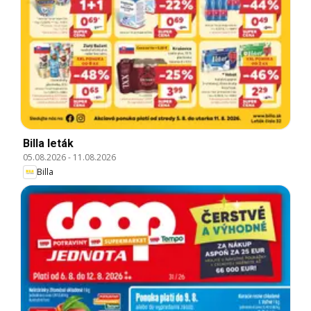
Billa leták
05.08.2026
-
11.08.2026
Billa