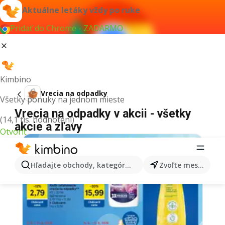
Aktuálne letáky vždy po ruke
Pridať do Chrome - ZADARMO
Kimbino
Vrecia na odpadky
Všetky ponuky na jednom mieste
Vrecia na odpadky v akcii - všetky
(14,1 tis. hodnotení)
akcie a zľavy
Otvoriť
Hľadajte obchody, kategórie, produkty...
Zvoľte mesto